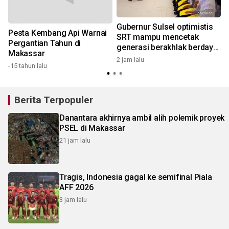
Gubernur Sulsel optimistis
Pesta Kembang Api Warnai
SRT mampu mencetak
Pergantian Tahun di
1
generasi berakhlak berdaya
Makassar
saing
2 jam lalu
-15 tahun lalu
Berita Terpopuler
Danantara akhirnya ambil alih polemik proyek
PSEL di Makassar
21 jam lalu
Tragis, Indonesia gagal ke semifinal Piala
AFF 2026
3 jam lalu