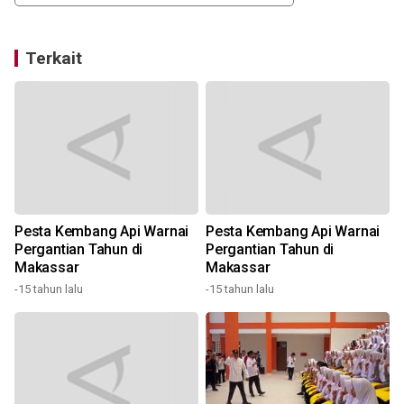
Terkait
Pesta Kembang Api Warnai
Pesta Kembang Api Warnai
Pr
Pergantian Tahun di
Pergantian Tahun di
Makassar
Makassar
6
-15 tahun lalu
-15 tahun lalu