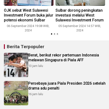
OJK sebut West Sulawesi
Sulbar dorong peningkatan
Investment Forum buka jalur
investasi melalui West
potensi ekonomi Sulbar
Sulawesi Investment Forum
3
06 September 2024 19:08 WIB,
05 September 2024 14:57 WIB,
2024
2024
Berita Terpopuler
Berat, berikut rekor pertemuan Indonesia
melawan Singapura di Piala AFF
13 jam lalu
Persebaya juara Piala Presiden 2026 setelah
drama adu penalti
16 jam lalu