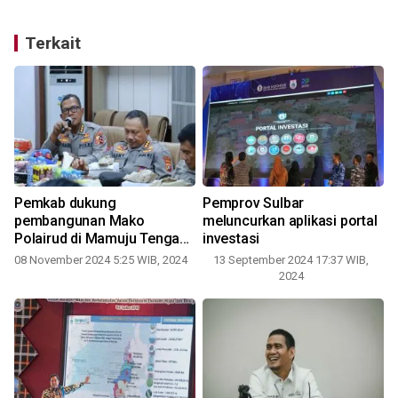
Terkait
Pemkab dukung
Pemprov Sulbar
pembangunan Mako
meluncurkan aplikasi portal
Polairud di Mamuju Tengah
investasi
Sulbar
08 November 2024 5:25 WIB, 2024
13 September 2024 17:37 WIB,
2024