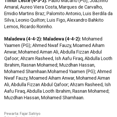
Timor Leste (4-3-3):
Pablo Macario (PG); Joazinho
Amaral, Aureo Viera Costa, Marques de Carvalho,
Emidio Martins Braz; Palomito Antonio, Luis Berdila da
Silva, Leonio Quilton; Luis Figo, Alexandro Bahkito
Lemos, Ricardo Rorinho.
Maladewa (4-4-2): Maladewa (4-4-2):
Mohamed
Yaamen (PG); Ahmed Nwaf Fauzy, Moamed Aiham
Anwar, Mohamed Aiman Ali, Abdulla Fizzan Abdul
Qafoor; Ahzam Rasheed, Ish Aafu Firaq, Abdulla Looth
Ibrahim, Rasnan Mohamed; Muzdhan Hassan,
Mohamed Shamhaan.Mohamed Yaamen (PG); Ahmed
Nwaf Fauzy, Moamed Aiham Anwar, Mohamed Aiman
Ali, Abdulla Fizzan Abdul Qafoor; Ahzam Rasheed, Ish
Aafu Firaq, Abdulla Looth Ibrahim, Rasnan Mohamed;
Muzdhan Hassan, Mohamed Shamhaan.
Pewarta: Fajar Satriyo