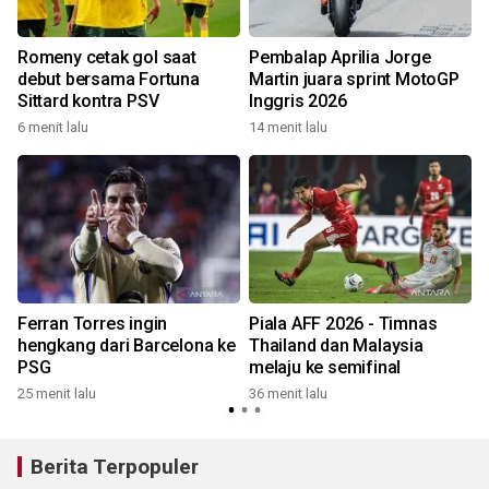
Romeny cetak gol saat
Pembalap Aprilia Jorge
debut bersama Fortuna
Martin juara sprint MotoGP
r
Sittard kontra PSV
Inggris 2026
6 menit lalu
14 menit lalu
1
Ferran Torres ingin
Piala AFF 2026 - Timnas
h
hengkang dari Barcelona ke
Thailand dan Malaysia
PSG
melaju ke semifinal
2
25 menit lalu
36 menit lalu
Berita Terpopuler