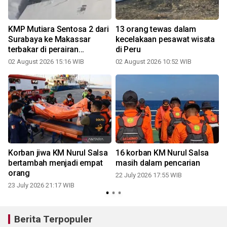
KMP Mutiara Sentosa 2 dari
13 orang tewas dalam
n
Surabaya ke Makassar
kecelakaan pesawat wisata
terbakar di perairan
di Peru
Sumenep
02 August 2026 15:16 WIB
02 August 2026 10:52 WIB
2
Korban jiwa KM Nurul Salsa
16 korban KM Nurul Salsa
bertambah menjadi empat
masih dalam pencarian
orang
22 July 2026 17:55 WIB
1
23 July 2026 21:17 WIB
Berita Terpopuler