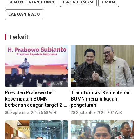
KEMENTERIAN BUMN
BAZAR UMKM
UMKM
LABUAN BAJO
Terkait
Presiden Prabowo beri
Transformasi Kementerian
kesempatan BUMN
BUMN menuju badan
a
berbenah dengan target 2-3
pengaturan
tahun
30 September 2025 5:58 WIB
28 September 2025 9:02 WIB