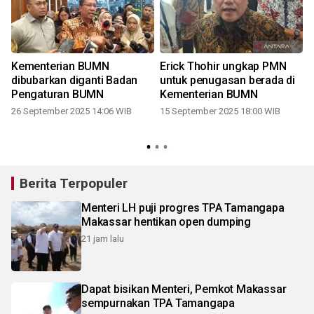
Kementerian BUMN
Erick Thohir ungkap PMN
a
dibubarkan diganti Badan
untuk penugasan berada di
Pengaturan BUMN
Kementerian BUMN
26 September 2025 14:06 WIB
15 September 2025 18:00 WIB
2
Berita Terpopuler
Menteri LH puji progres TPA Tamangapa
Makassar hentikan open dumping
21 jam lalu
Dapat bisikan Menteri, Pemkot Makassar
sempurnakan TPA Tamangapa