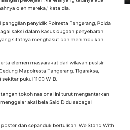
langan pekerjaan, karena yang tadinya ada
nahnya oleh mereka," kata dia.
i panggilan penyidik Polresta Tangerang, Polda
agai saksi dalam kasus dugaan penyebaran
i yang sifatnya menghasut dan menimbulkan
erta elemen masyarakat dari wilayah pesisir
i Gedung Mapolresta Tangerang, Tigaraksa,
sekitar pukul 11.00 WIB.
angan tokoh nasional ini turut mengantarkan
menggelar aksi bela Said Didu sebagai
oster dan sepanduk bertulisan 'We Stand With