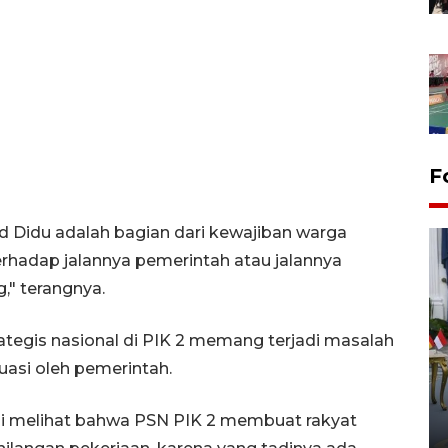
F
d Didu adalah bagian dari kewajiban warga
terhadap jalannya pemerintah atau jalannya
" terangnya.
rategis nasional di PIK 2 memang terjadi masalah
FOTO - Kirab memperingati
uasi oleh pemerintah.
HUT ke-80 Raja Keraton
Yogyakarta
 ini melihat bahwa PSN PIK 2 membuat rakyat
02 April 2026 12:51 WIB