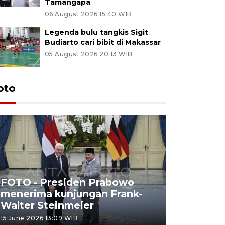
Tamangapa
06 August 2026 15:40 WIB
Legenda bulu tangkis Sigit
Budiarto cari bibit di Makassar
05 August 2026 20:13 WIB
oto
FOTO - Presiden Prabowo
menerima kunjungan Frank-
FOTO - H
Walter Steinmeier
di Sulbar
15 June 2026 13:09 WIB
11 June 2026 1