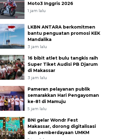
Moto3 Inggris 2026
1 jam lalu
LKBN ANTARA berkomitmen
bantu penguatan promosi KEK
Mandalika
3 jam lalu
16 bibit atlet bulu tangkis raih
Super Tiket Audisi PB Djarum
di Makassar
3 jam lalu
Pameran pelayanan publik
semarakkan Hari Pengayoman
ke-81 di Mamuju
5 jam lalu
BNI gelar Wondr Fest
Makassar, dorong digitalisasi
dan pemberdayaan UMKM