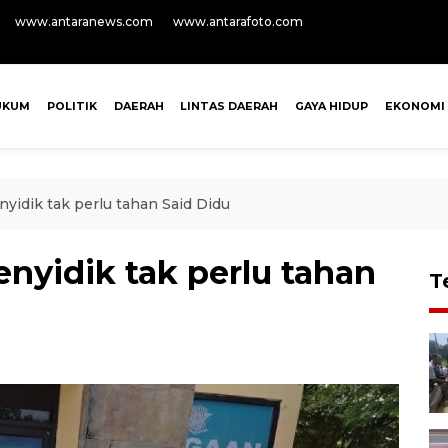
www.antaranews.com
www.antarafoto.com
UKUM
POLITIK
DAERAH
LINTAS DAERAH
GAYA HIDUP
EKONOMI
yidik tak perlu tahan Said Didu
nyidik tak perlu tahan
T