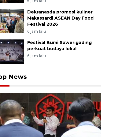
5 jam lalu
Dekranasda promosi kuliner
Makassardi ASEAN Day Food
Festival 2026
6 jam lalu
Festival Bumi Sawerigading
perkuat budaya lokal
6 jam lalu
op News