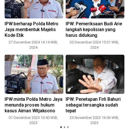
IPW berharap Polda Metro
IPW: Pemeriksaan Budi Arie
Jaya membentuk Majelis
langkah kepolisian yang
Kode Etik
harus didukung
27 December 2024 14:14 WIB,
20 December 2024 15:01 WIB,
2024
2024
IPW minta Polda Metro Jaya
IPW: Penetapan Firli Bahuri
menunda proses hukum
sebagai tersangka sudah
kasus Aiman Witjaksono
tepat
01 December 2023 10:40 WIB,
23 November 2023 16:06 WIB,
2023
2023