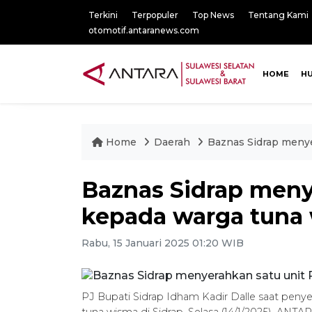
Terkini
Terpopuler
Top News
Tentang Kami
otomotif.antaranews.com
HOME
H
Home
Daerah
Baznas Sidrap meny
Baznas Sidrap meny
kepada warga tuna
Rabu, 15 Januari 2025 01:20 WIB
PJ Bupati Sidrap Idham Kadir Dalle saat pen
tuna wisma di Sidrap, Selasa (14/1/2025). AN