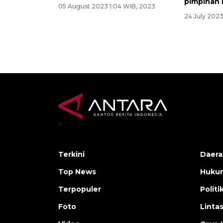
pimpinan 
05 August 2023 1:04 WIB, 2023
24 July 2023
>
Terkini
Daera
Top News
Huku
Terpopuler
Politi
Foto
Linta