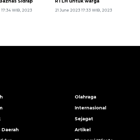
Baznas Sidrap
RTLH untuk warga
 17:34 WIB, 2023
21 June 2023 17:33 WIB, 2023
h
Olahraga
m
Internasional
k
Sejagat
s Daerah
Artikel