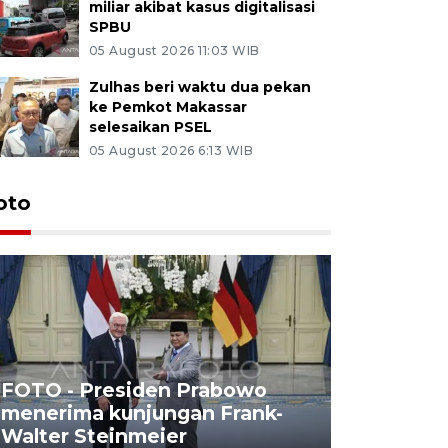
miliar akibat kasus digitalisasi
SPBU
05 August 2026 11:03 WIB
Zulhas beri waktu dua pekan
ke Pemkot Makassar
selesaikan PSEL
05 August 2026 6:13 WIB
oto
FOTO - Presiden Prabowo
menerima kunjungan Frank-
FOTO - H
Walter Steinmeier
di Sulbar