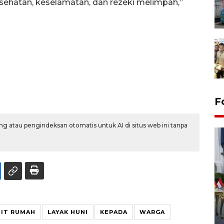
sehatan, keselamatan, dan rezeki melimpah,”
F
g atau pengindeksan otomatis untuk AI di situs web ini tanpa
FOTO - Kirab memperingati
HUT ke-80 Raja Keraton
NIT RUMAH
LAYAK HUNI
KEPADA
WARGA
Yogyakarta