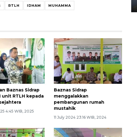
02 April 2026 12:51 WIB
S
RTLH
IDHAM
MUHAMMA
n Baznas Sidrap
Baznas Sidrap
1 unit RTLH kepada
menggalakkan
sejahtera
pembangunan rumah
mustahik
25 4:45 WIB, 2025
11 July 2024 23:16 WIB, 2024