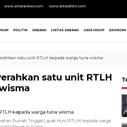
www.antaranews.com
www.antarafoto.com
UKUM
POLITIK
DAERAH
LINTAS DAERAH
GAYA HIDUP
EKONOMI
erahkan satu unit RTLH kepada warga tuna wisma
erahkan satu unit RTLH
T
 wisma
yerahan Rumah Tinggal Layak Huni (RTLH) kepada warga
TARA/HO/Pemkab Sidrap.