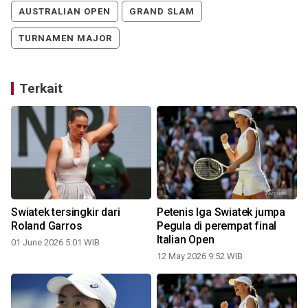
AUSTRALIAN OPEN
GRAND SLAM
TURNAMEN MAJOR
Terkait
Swiatek tersingkir dari
Petenis Iga Swiatek jumpa
Roland Garros
Pegula di perempat final
Italian Open
01 June 2026 5:01 WIB
12 May 2026 9:52 WIB
1