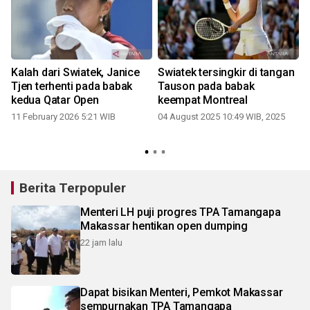
Kalah dari Swiatek, Janice
Swiatek tersingkir di tangan
Tjen terhenti pada babak
Tauson pada babak
kedua Qatar Open
keempat Montreal
11 February 2026 5:21 WIB
04 August 2025 10:49 WIB, 2025
0
Berita Terpopuler
Menteri LH puji progres TPA Tamangapa
Makassar hentikan open dumping
22 jam lalu
Dapat bisikan Menteri, Pemkot Makassar
sempurnakan TPA Tamangapa