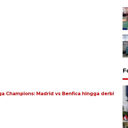
F
iga Champions: Madrid vs Benfica hingga derbi
FOTO - Kirab memperingati