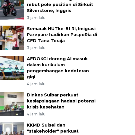
rebut pole position di Sirkuit
Silverstone, Inggris
3 jam lalu
Semarak HUTke-81 RI, Imigrasi
Parepare hadirkan PaspoRia di
CFD Tana Toraja
3 jam lalu
AFDOKGI dorong AI masuk
dalam kurikulum
pengembangan kedoteran
gigi
4 jam lalu
Dinkes Sulbar perkuat
kesiapsiagaan hadapi potensi
krisis kesehatan
4 jam lalu
KKMD Sulsel dan
"stakeholder" perkuat