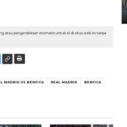
HUT ke-80 Raja Keraton
Yogyakarta
02 April 2026 12:51 WIB
g atau pengindeksan otomatis untuk AI di situs web ini tanpa
L MADRID VS BENFICA
REAL MADRID
BENFICA