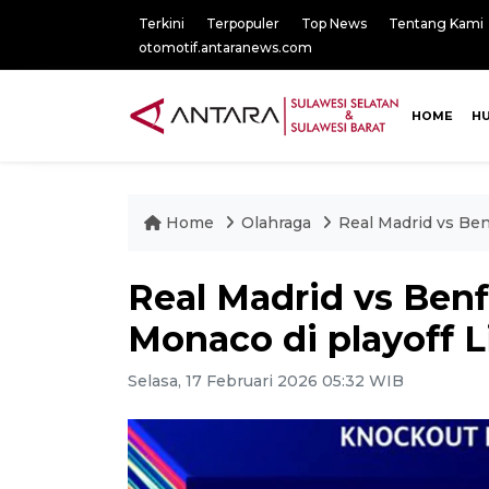
Terkini
Terpopuler
Top News
Tentang Kami
otomotif.antaranews.com
HOME
H
Home
Olahraga
Real Madrid vs Be
Real Madrid vs Ben
Monaco di playoff 
Selasa, 17 Februari 2026 05:32 WIB