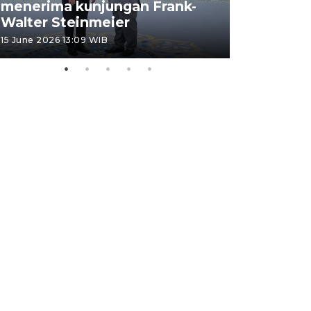
menerima kunjungan Frank-
FOTO - H
Walter Steinmeier
di Sulbar
15 June 2026 13:09 WIB
11 June 2026 1