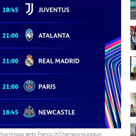
fica hingga derbi Prancis (X/ChampionsLeague)