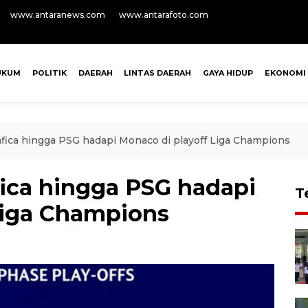
www.antaranews.com
www.antarafoto.com
UKUM
POLITIK
DAERAH
LINTAS DAERAH
GAYA HIDUP
EKONOMI
nfica hingga PSG hadapi Monaco di playoff Liga Champions
fica hingga PSG hadapi
T
Liga Champions