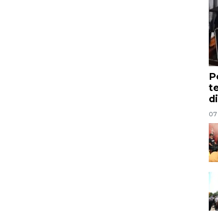
P
t
d
07