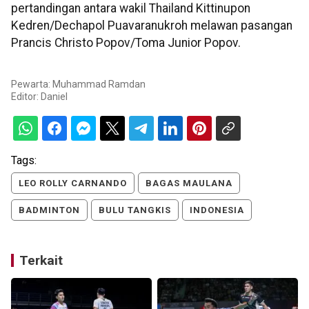
pertandingan antara wakil Thailand Kittinupon
Kedren/Dechapol Puavaranukroh melawan pasangan
Prancis Christo Popov/Toma Junior Popov.
Pewarta: Muhammad Ramdan
Editor:
Daniel
Tags:
LEO ROLLY CARNANDO
BAGAS MAULANA
BADMINTON
BULU TANGKIS
INDONESIA
Terkait