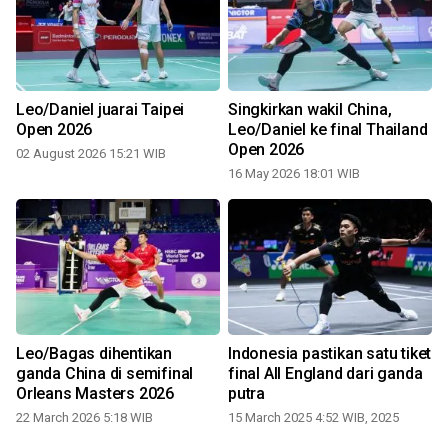
Leo/Daniel juarai Taipei
Singkirkan wakil China,
Open 2026
Leo/Daniel ke final Thailand
Open 2026
02 August 2026 15:21 WIB
16 May 2026 18:01 WIB
Leo/Bagas dihentikan
Indonesia pastikan satu tiket
ganda China di semifinal
final All England dari ganda
Orleans Masters 2026
putra
22 March 2026 5:18 WIB
15 March 2025 4:52 WIB, 2025
2