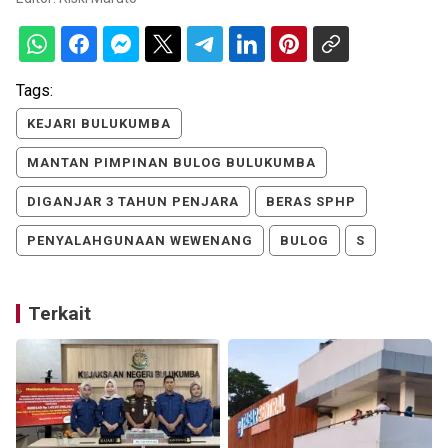
Tags:
KEJARI BULUKUMBA
MANTAN PIMPINAN BULOG BULUKUMBA
DIGANJAR 3 TAHUN PENJARA
BERAS SPHP
PENYALAHGUNAAN WEWENANG
BULOG
S
Terkait