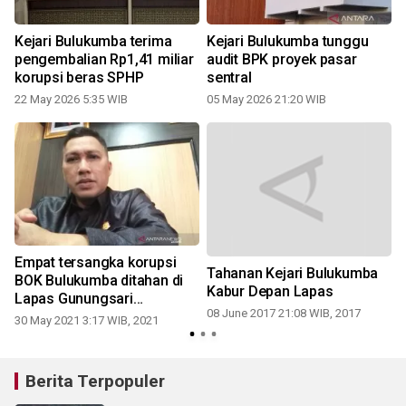
i
Kejari Bulukumba terima
Kejari Bulukumba tunggu
pengembalian Rp1,41 miliar
audit BPK proyek pasar
korupsi beras SPHP
sentral
22 May 2026 5:35 WIB
05 May 2026 21:20 WIB
3
i
Empat tersangka korupsi
Tahanan Kejari Bulukumba
BOK Bulukumba ditahan di
Kabur Depan Lapas
Lapas Gunungsari
08 June 2017 21:08 WIB, 2017
g
Makassar
30 May 2021 3:17 WIB, 2021
Berita Terpopuler