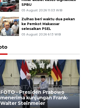
SPBU
05 August 2026 11:03 WIB
Zulhas beri waktu dua pekan
ke Pemkot Makassar
selesaikan PSEL
05 August 2026 6:13 WIB
oto
FOTO - Presiden Prabowo
menerima kunjungan Frank-
FOTO - H
Walter Steinmeier
di Sulbar