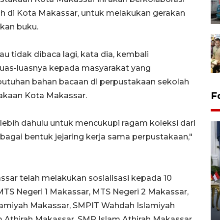
ah di Kota Makassar, untuk melakukan gerakan
kan buku.
u tidak dibaca lagi, kata dia, kembali
luas-luasnya kepada masyarakat yang
tuhan bahan bacaan di perpustakaan sekolah
F
akaan Kota Makassar.
rlebih dahulu untuk mencukupi ragam koleksi dari
bagai bentuk jejaring kerja sama perpustakaan,"
ssar telah melakukan sosialisasi kepada 10
FOTO - Kirab memperingati
 MTS Negeri 1 Makassar, MTS Negeri 2 Makassar,
HUT ke-80 Raja Keraton
amiyah Makassar, SMPIT Wahdah Islamiyah
Yogyakarta
m Athirah Makassar, SMP Islam Athirah Makassar,