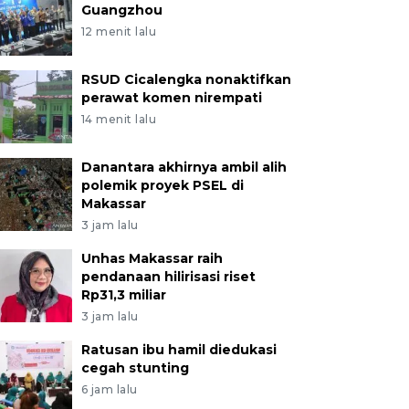
Guangzhou
12 menit lalu
RSUD Cicalengka nonaktifkan
perawat komen nirempati
14 menit lalu
Danantara akhirnya ambil alih
polemik proyek PSEL di
Makassar
3 jam lalu
Unhas Makassar raih
pendanaan hilirisasi riset
Rp31,3 miliar
3 jam lalu
Ratusan ibu hamil diedukasi
cegah stunting
6 jam lalu