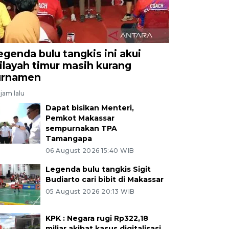
egenda bulu tangkis ini akui
ilayah timur masih kurang
urnamen
jam lalu
Dapat bisikan Menteri,
Pemkot Makassar
sempurnakan TPA
Tamangapa
06 August 2026 15:40 WIB
Legenda bulu tangkis Sigit
Budiarto cari bibit di Makassar
05 August 2026 20:13 WIB
KPK : Negara rugi Rp322,18
miliar akibat kasus digitalisasi