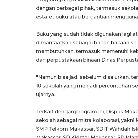
dengan berbagai pihak, termasuk sekol
estafet buku atau bergantian mengguna
Buku yang sudah tidak digunakan lagi ata
dimanfaatkan sebagai bahan bacaan se
membutuhkan, termasuk memenuhi kebu
dan perpustakaan binaan Dinas Perpust
"Namun bisa jadi sebelum disalurkan, te
10 sekolah yang menjadi percontohan se
ujarnya.
Terkait dengan program ini, Dispus Maka
sekolah sebagai mitra kolaborasi, yakni
SMP Telkom Makassar, SDIT Wahdah Isl
Makassar, SD Kidstar Makassar, SD Isla