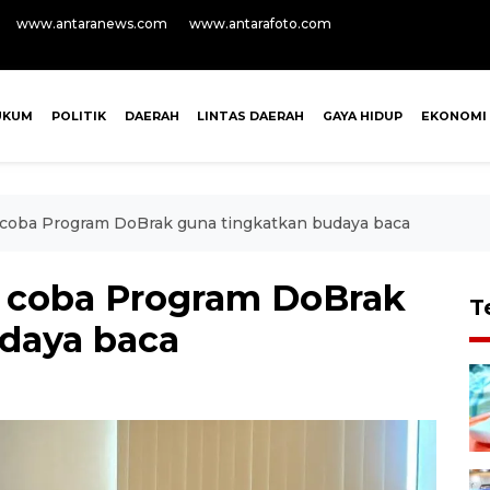
www.antaranews.com
www.antarafoto.com
UKUM
POLITIK
DAERAH
LINTAS DAERAH
GAYA HIDUP
EKONOMI
 coba Program DoBrak guna tingkatkan budaya baca
i coba Program DoBrak
T
daya baca