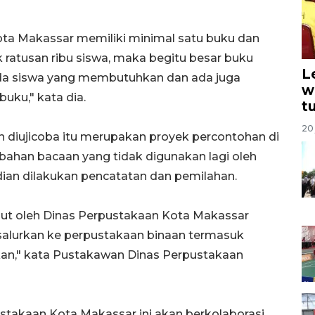
Kota Makassar memiliki minimal satu buku dan
 ratusan ribu siswa, maka begitu besar buku
L
ada siswa yang membutuhkan dan ada juga
w
uku," kata dia.
t
20 
n diujicoba itu merupakan proyek percontohan di
han bacaan yang tidak digunakan lagi oleh
ian dilakukan pencatatan dan pemilahan.
mput oleh Dinas Perpustakaan Kota Makassar
salurkan ke perpustakaan binaan termasuk
n," kata Pustakawan Dinas Perpustakaan
ustakaan Kota Makassar ini akan berkolaborasi