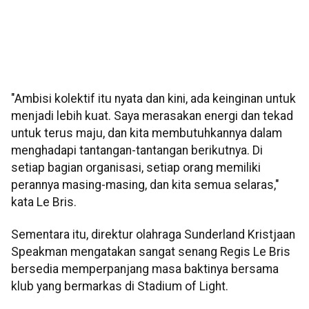
"Ambisi kolektif itu nyata dan kini, ada keinginan untuk
menjadi lebih kuat. Saya merasakan energi dan tekad
untuk terus maju, dan kita membutuhkannya dalam
menghadapi tantangan-tantangan berikutnya. Di
setiap bagian organisasi, setiap orang memiliki
perannya masing-masing, dan kita semua selaras,"
kata Le Bris.
Sementara itu, direktur olahraga Sunderland Kristjaan
Speakman mengatakan sangat senang Regis Le Bris
bersedia memperpanjang masa baktinya bersama
klub yang bermarkas di Stadium of Light.