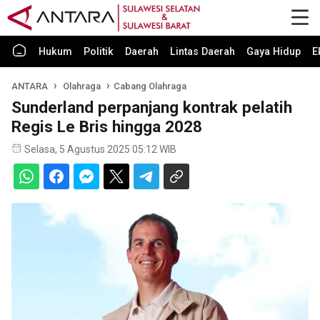
Hukum
Politik
Daerah
Lintas Daerah
Gaya Hidup
E
ANTARA
Olahraga
Cabang Olahraga
Sunderland perpanjang kontrak pelatih
Regis Le Bris hingga 2028
Selasa, 5 Agustus 2025 05:12 WIB