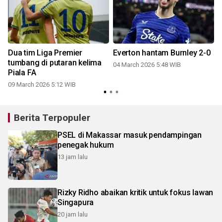
Dua tim Liga Premier
Everton hantam Burnley 2-0
tumbang di putaran kelima
04 March 2026 5:48 WIB
Piala FA
09 March 2026 5:12 WIB
Berita Terpopuler
PSEL di Makassar masuk pendampingan
penegak hukum
13 jam lalu
Rizky Ridho abaikan kritik untuk fokus lawan
Singapura
20 jam lalu