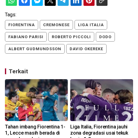
Tags:
FIORENTINA
CREMONESE
LIGA ITALIA
FABIANO PARISI
ROBERTO PICCOLI
DODO
ALBERT GUDMUNDSSON
DAVID OKEREKE
Terkait
Tahan imbang Fiorentina 1-
Liga Italia, Fiorentina jauhi
-
1, Lecce masih berada di
zona degradasi usai tekuk