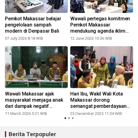
Pemkot Makassar belajar
Wawali pertegas komitmen
pengelolaan sampah
Pemkot Makassar
modern di Denpasar Bali
mendukung agenda iklim
nasional
07 July 2026 8:18 WIB
12 June 2026 10:36 WIB
Wawali Makassar ajak
Hari Ibu, Wakil Wali Kota
a
masyarakat menjaga anak
Makassar dorong
dari dampak negatif
semangat pemberdayaan
Medsos
perempuan
11 March 2026 5:21 WIB
23 December 2025 11:04 WIB
Berita Terpopuler