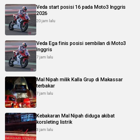
Veda start posisi 16 pada Moto3 Inggris
2026
20 jam lalu
Veda Ega finis posisi sembilan di Moto3
Inggris
7 jam lalu
Mal Nipah milik Kalla Grup di Makassar
terbakar
7 jam lalu
Kebakaran Mal Nipah diduga akibat
korsleting listrik
3 jam lalu