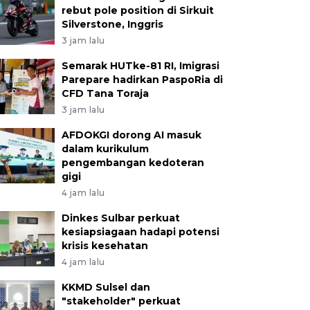
rebut pole position di Sirkuit
Silverstone, Inggris
3 jam lalu
Semarak HUTke-81 RI, Imigrasi
Parepare hadirkan PaspoRia di
CFD Tana Toraja
3 jam lalu
AFDOKGI dorong AI masuk
dalam kurikulum
pengembangan kedoteran
gigi
4 jam lalu
Dinkes Sulbar perkuat
kesiapsiagaan hadapi potensi
krisis kesehatan
4 jam lalu
KKMD Sulsel dan
"stakeholder" perkuat