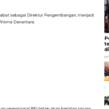
enjabat sebagai Direktur Pengembangan, menjadi
 Wisma Danantara.
P
t
d
07
an operasional BEI tetap akan berjalan secara