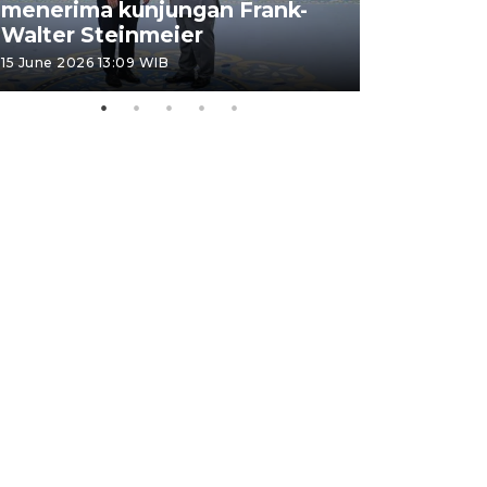
menerima kunjungan Frank-
FOTO - H
Walter Steinmeier
di Sulbar
15 June 2026 13:09 WIB
11 June 2026 1