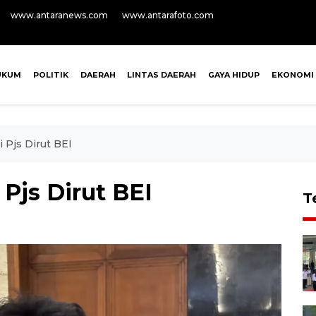
www.antaranews.com
www.antarafoto.com
UKUM
POLITIK
DAERAH
LINTAS DAERAH
GAYA HIDUP
EKONOMI
i Pjs Dirut BEI
 Pjs Dirut BEI
T