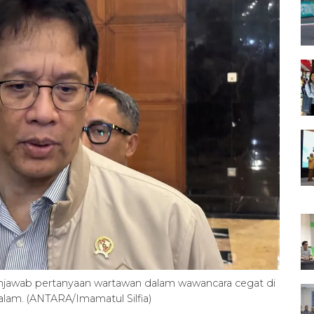
jawab pertanyaan wartawan dalam wawancara cegat di
alam. (ANTARA/Imamatul Silfia)