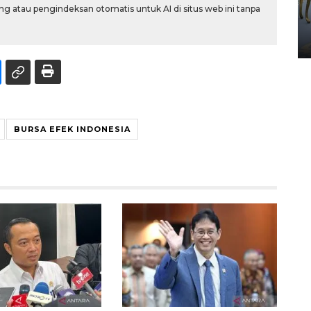
HUT ke-80 Raja Keraton
g atau pengindeksan otomatis untuk AI di situs web ini tanpa
Yogyakarta
02 April 2026 12:51 WIB
BURSA EFEK INDONESIA