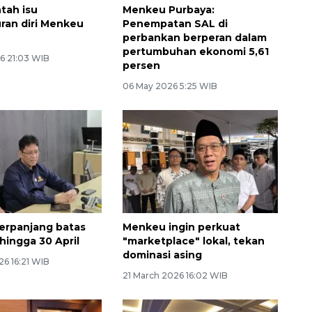
tah isu
Menkeu Purbaya:
an diri Menkeu
Penempatan SAL di
perbankan berperan dalam
pertumbuhan ekonomi 5,61
6 21:03 WIB
persen
06 May 2026 5:25 WIB
erpanjang batas
Menkeu ingin perkuat
hingga 30 April
"marketplace" lokal, tekan
dominasi asing
26 16:21 WIB
21 March 2026 16:02 WIB