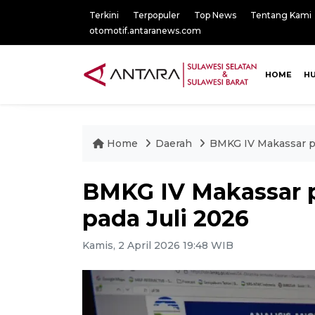
Terkini
Terpopuler
Top News
Tentang Kami
otomotif.antaranews.com
HOME
H
Home
Daerah
BMKG IV Makassar pre
BMKG IV Makassar pr
pada Juli 2026
Kamis, 2 April 2026 19:48 WIB