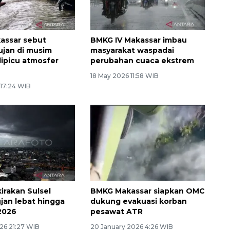
assar sebut
BMKG IV Makassar imbau
ujan di musim
masyarakat waspadai
ipicu atmosfer
perubahan cuaca ekstrem
18 May 2026 11:58 WIB
 17:24 WIB
irakan Sulsel
BMKG Makassar siapkan OMC
ujan lebat hingga
dukung evakuasi korban
2026
pesawat ATR
26 21:27 WIB
20 January 2026 4:26 WIB