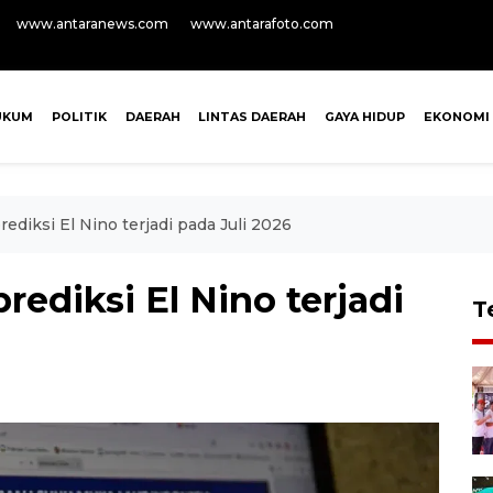
www.antaranews.com
www.antarafoto.com
UKUM
POLITIK
DAERAH
LINTAS DAERAH
GAYA HIDUP
EKONOMI
diksi El Nino terjadi pada Juli 2026
ediksi El Nino terjadi
T