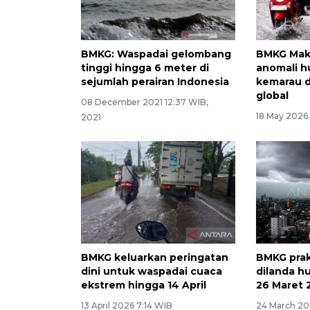
BMKG: Waspadai gelombang
BMKG Mak
tinggi hingga 6 meter di
anomali h
sejumlah perairan Indonesia
kemarau d
global
08 December 2021 12:37 WIB,
18 May 2026
2021
BMKG keluarkan peringatan
BMKG prak
dini untuk waspadai cuaca
dilanda h
ekstrem hingga 14 April
26 Maret 
13 April 2026 7:14 WIB
24 March 20