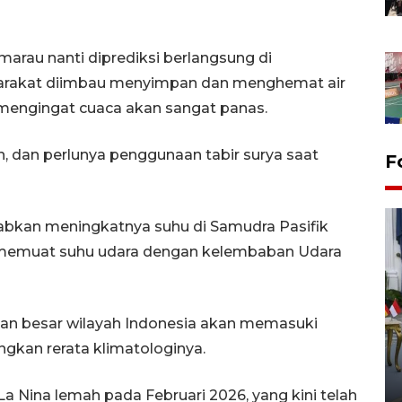
rau nanti diprediksi berlangsung di
syarakat diimbau menyimpan dan menghemat air
mengingat cuaca akan sangat panas.
, dan perlunya penggunaan tabir surya saat
F
ebabkan meningkatnya suhu di Samudra Pasifik
i memuat suhu udara dengan kelembaban Udara
n besar wilayah Indonesia akan memasuki
FOTO - Kirab memperingati
HUT ke-80 Raja Keraton
gkan rerata klimatologinya.
Yogyakarta
La Nina lemah pada Februari 2026, yang kini telah
02 April 2026 12:51 WIB