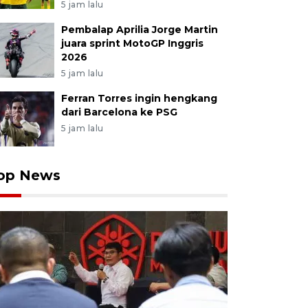
5 jam lalu
Pembalap Aprilia Jorge Martin
juara sprint MotoGP Inggris
2026
5 jam lalu
Ferran Torres ingin hengkang
dari Barcelona ke PSG
5 jam lalu
op News