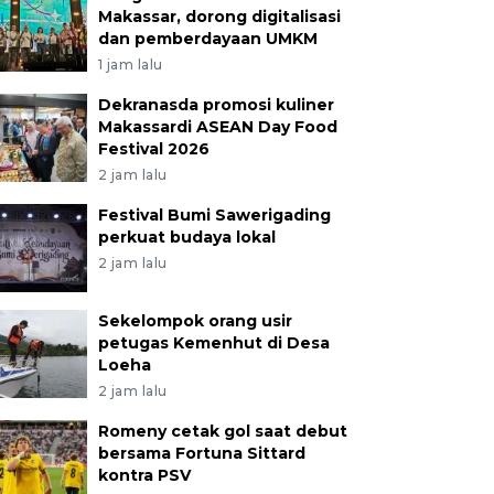
Makassar, dorong digitalisasi
dan pemberdayaan UMKM
1 jam lalu
Dekranasda promosi kuliner
Makassardi ASEAN Day Food
Festival 2026
2 jam lalu
Festival Bumi Sawerigading
perkuat budaya lokal
2 jam lalu
Sekelompok orang usir
petugas Kemenhut di Desa
Loeha
2 jam lalu
Romeny cetak gol saat debut
bersama Fortuna Sittard
kontra PSV