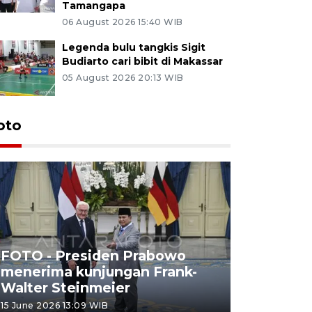
Tamangapa
06 August 2026 15:40 WIB
Legenda bulu tangkis Sigit
Budiarto cari bibit di Makassar
05 August 2026 20:13 WIB
oto
FOTO - Presiden Prabowo
menerima kunjungan Frank-
FOTO - H
Walter Steinmeier
di Sulbar
15 June 2026 13:09 WIB
11 June 2026 1