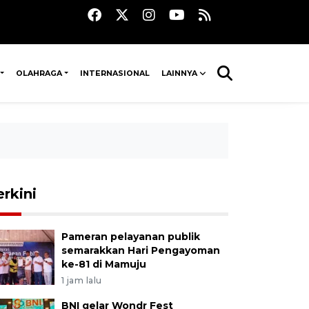
OLAHRAGA
INTERNASIONAL
LAINNYA
erkini
Pameran pelayanan publik
semarakkan Hari Pengayoman
ke-81 di Mamuju
1 jam lalu
BNI gelar Wondr Fest