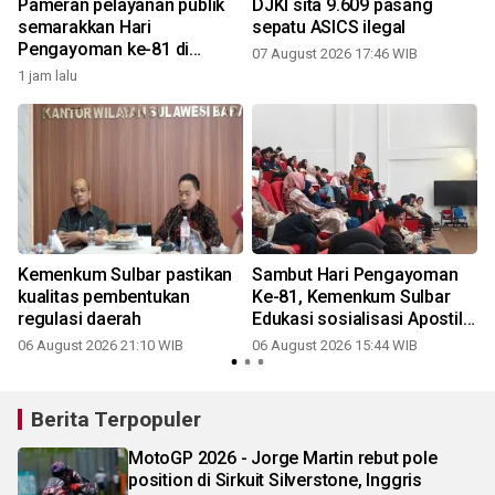
Pameran pelayanan publik
DJKI sita 9.609 pasang
semarakkan Hari
sepatu ASICS ilegal
Pengayoman ke-81 di
07 August 2026 17:46 WIB
Mamuju
1 jam lalu
Kemenkum Sulbar pastikan
Sambut Hari Pengayoman
kualitas pembentukan
Ke-81, Kemenkum Sulbar
regulasi daerah
Edukasi sosialisasi Apostille
di Unsulbar
06 August 2026 21:10 WIB
06 August 2026 15:44 WIB
Berita Terpopuler
MotoGP 2026 - Jorge Martin rebut pole
position di Sirkuit Silverstone, Inggris