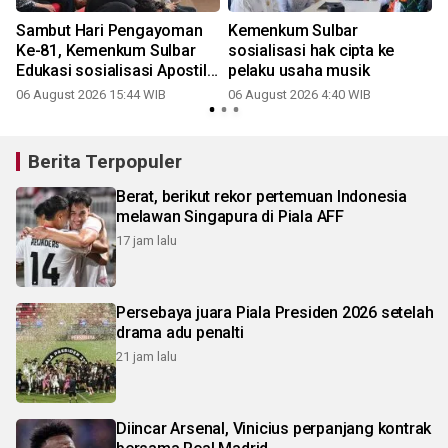
Sambut Hari Pengayoman
Kemenkum Sulbar
Ke-81, Kemenkum Sulbar
sosialisasi hak cipta ke
Edukasi sosialisasi Apostille
pelaku usaha musik
di Unsulbar
06 August 2026 15:44 WIB
06 August 2026 4:40 WIB
Berita Terpopuler
Berat, berikut rekor pertemuan Indonesia
melawan Singapura di Piala AFF
17 jam lalu
Persebaya juara Piala Presiden 2026 setelah
drama adu penalti
21 jam lalu
Diincar Arsenal, Vinicius perpanjang kontrak