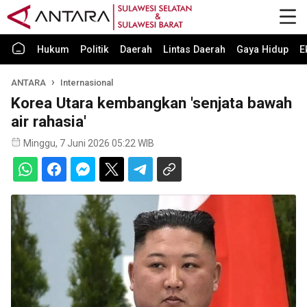
Hukum
Politik
Daerah
Lintas Daerah
Gaya Hidup
E
ANTARA
Internasional
Korea Utara kembangkan 'senjata bawah
air rahasia'
Minggu, 7 Juni 2026 05:22 WIB