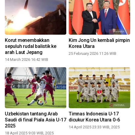
Korut menembakkan
Kim Jong Un kembali pimpin
sepuluh rudal balistik ke
Korea Utara
arah Laut Jepang
25 February 2026 11:26 WIB
14 March 2026 16:42 WIB
1
Uzbekistan tantang Arab
Timnas Indonesia U-17
Saudi di final Piala Asia U-17
dicukur Korea Utara 0-6
2025
14 April 2025 23:33 WIB, 2025
18 April 2025 9:03 WIB, 2025