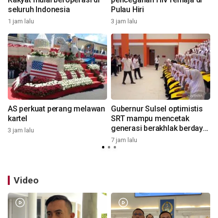
seluruh Indonesia
Pulau Hiri
1 jam lalu
3 jam lalu
7
AS perkuat perang melawan
Gubernur Sulsel optimistis
kartel
SRT mampu mencetak
generasi berakhlak berdaya
3 jam lalu
saing
7 jam lalu
7
Video