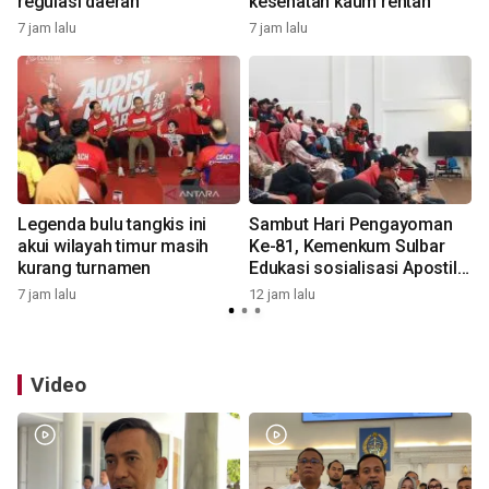
regulasi daerah
kesehatan kaum rentan
7 jam lalu
7 jam lalu
1
Legenda bulu tangkis ini
Sambut Hari Pengayoman
akui wilayah timur masih
Ke-81, Kemenkum Sulbar
kurang turnamen
Edukasi sosialisasi Apostille
di Unsulbar
7 jam lalu
12 jam lalu
1
Video