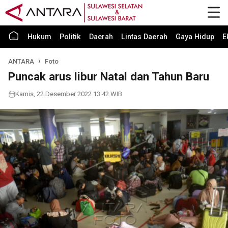
Hukum
Politik
Daerah
Lintas Daerah
Gaya Hidup
E
ANTARA
Foto
Puncak arus libur Natal dan Tahun Baru
Kamis, 22 Desember 2022 13:42 WIB