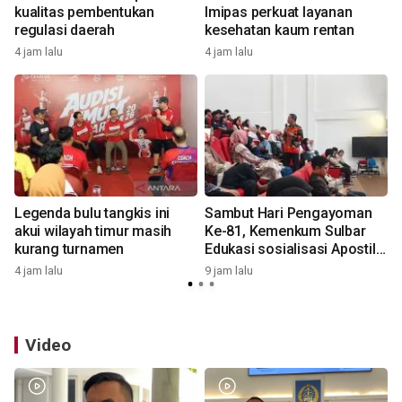
kualitas pembentukan
Imipas perkuat layanan
regulasi daerah
kesehatan kaum rentan
4 jam lalu
4 jam lalu
9
Legenda bulu tangkis ini
Sambut Hari Pengayoman
akui wilayah timur masih
Ke-81, Kemenkum Sulbar
kurang turnamen
Edukasi sosialisasi Apostille
di Unsulbar
4 jam lalu
9 jam lalu
1
Video