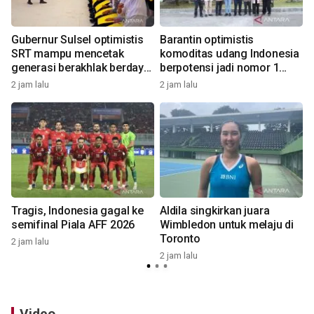
n
Gubernur Sulsel optimistis
Barantin optimistis
SRT mampu mencetak
komoditas udang Indonesia
generasi berakhlak berdaya
berpotensi jadi nomor 1
saing
dunia
2 jam lalu
2 jam lalu
6
Tragis, Indonesia gagal ke
Aldila singkirkan juara
semifinal Piala AFF 2026
Wimbledon untuk melaju di
Pr
Toronto
2 jam lalu
2 jam lalu
6
Video