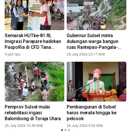
Semarak HUTke-81 RI,
Gubernur Sulsel minta
Imigrasi Parepare hadirkan
dukungan warga bangun
PaspoRia di CFD Tana
ruas Rantepao-Pangala-
2
Toraja
Baruppu Toraja Utara
9 jam lalu
26 July 2026 20:17 WIB
Pemprov Sulsel mulai
Pembangunan di Sulsel
rehabilitasi irigasi
harus merata hingga ke
Balombong di Toraja Utara
pelosok
26 July 2026 10:49 WIB
26 July 2026 9:36 WIB
0