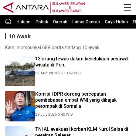
Hukum
Politik
Daerah
Lintas Daerah
Gaya Hidup
E
10 Awak
Kami mempunyai 688 berita tentang 10 awak.
13 orang tewas dalam kecelakaan pesawat
wisata di Peru
02 August 2026 10:52 WIB
Komisi I DPR dorong percepatan
pembebasan empat WNI yang dibajak
perompak di Somalia
29 July 2026 5:40 WIB
TNI AL evakuasi korban KLM Nurul Salsa di
perairan Selayar