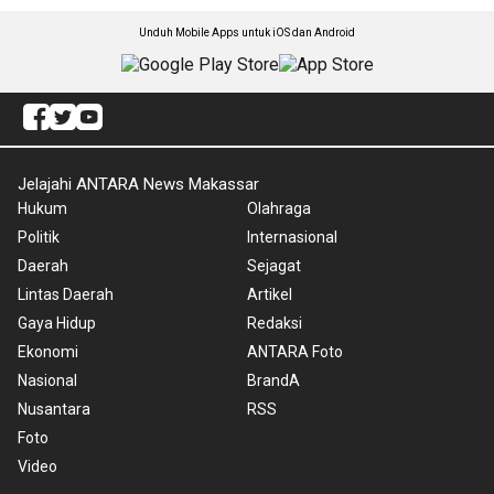
Unduh Mobile Apps untuk iOS dan Android
Jelajahi ANTARA News Makassar
Hukum
Olahraga
Politik
Internasional
Daerah
Sejagat
Lintas Daerah
Artikel
Gaya Hidup
Redaksi
Ekonomi
ANTARA Foto
Nasional
BrandA
Nusantara
RSS
Foto
Video