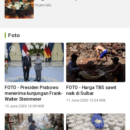
19 jam lalu
Foto
FOTO - Presiden Prabowo
FOTO - Harga TBS sawit
menerima kunjungan Frank-
naik di Sulbar
Walter Steinmeier
11 June 2026 15:34 WIB
15 June 2026 13:09 WIB