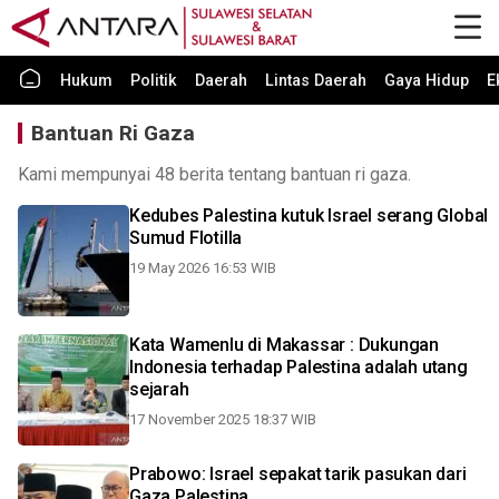
Hukum
Politik
Daerah
Lintas Daerah
Gaya Hidup
E
Bantuan Ri Gaza
Kami mempunyai 48 berita tentang bantuan ri gaza.
Kedubes Palestina kutuk Israel serang Global
Sumud Flotilla
19 May 2026 16:53 WIB
Kata Wamenlu di Makassar : Dukungan
Indonesia terhadap Palestina adalah utang
sejarah
17 November 2025 18:37 WIB
Prabowo: Israel sepakat tarik pasukan dari
Gaza Palestina