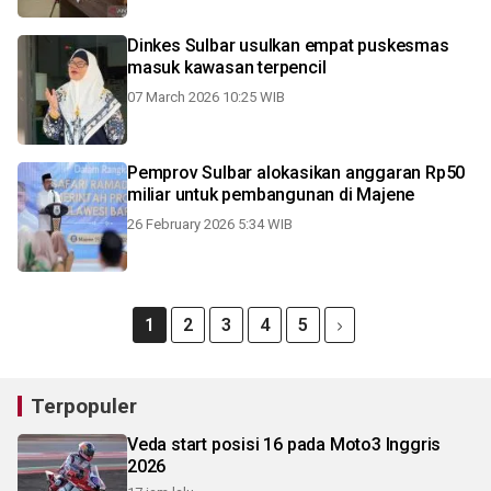
Dinkes Sulbar usulkan empat puskesmas
masuk kawasan terpencil
07 March 2026 10:25 WIB
Pemprov Sulbar alokasikan anggaran Rp50
miliar untuk pembangunan di Majene
26 February 2026 5:34 WIB
1
2
3
4
5
Terpopuler
Veda start posisi 16 pada Moto3 Inggris
2026