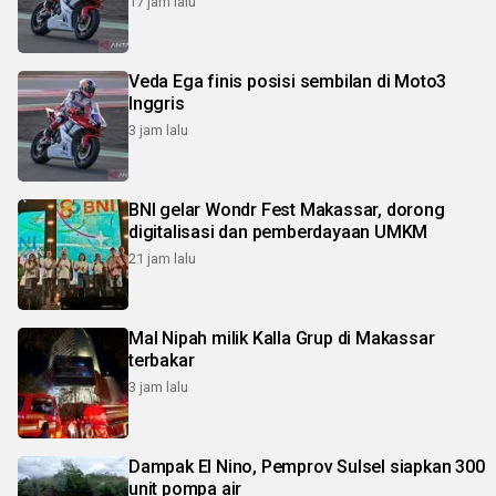
17 jam lalu
Veda Ega finis posisi sembilan di Moto3
Inggris
3 jam lalu
BNI gelar Wondr Fest Makassar, dorong
digitalisasi dan pemberdayaan UMKM
21 jam lalu
Mal Nipah milik Kalla Grup di Makassar
terbakar
3 jam lalu
Dampak El Nino, Pemprov Sulsel siapkan 300
unit pompa air