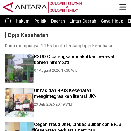
Hukum
Politik
Daerah
Lintas Daerah
Gaya Hidup
E
Bpjs Kesehatan
Kami mempunyai 1.165 berita tentang bpjs kesehatan.
RSUD Cicalengka nonaktifkan perawat
komen nirempati
07 August 2026 17:38 WIB
Unhas dan BPJS Kesehatan
mengintegrasikan literasi JKN
23 July 2026 20:49 WIB
Cegah fraud JKN, Dinkes Sulbar dan BPJS
Kesehatan perkuat sinergitas