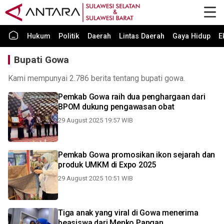
Hukum
Politik
Daerah
Lintas Daerah
Gaya Hidup
E
Bupati Gowa
Kami mempunyai 2.786 berita tentang bupati gowa.
Pemkab Gowa raih dua penghargaan dari
BPOM dukung pengawasan obat
29 August 2025 19:57 WIB
Pemkab Gowa promosikan ikon sejarah dan
produk UMKM di Expo 2025
29 August 2025 10:51 WIB
Tiga anak yang viral di Gowa menerima
beasiswa dari Menko Pangan