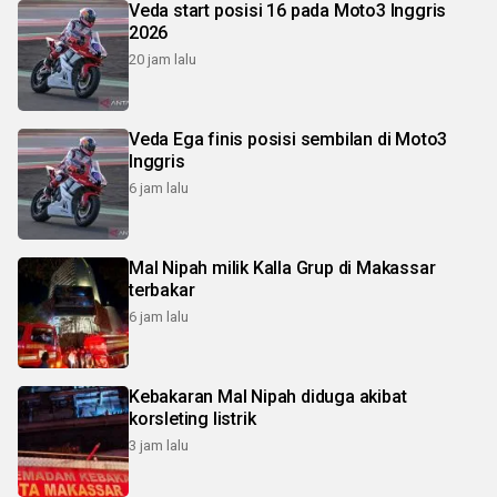
Veda start posisi 16 pada Moto3 Inggris
2026
20 jam lalu
Veda Ega finis posisi sembilan di Moto3
Inggris
6 jam lalu
Mal Nipah milik Kalla Grup di Makassar
terbakar
6 jam lalu
Kebakaran Mal Nipah diduga akibat
korsleting listrik
3 jam lalu