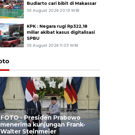
Budiarto cari bibit di Makassar
05 August 2026 20:13 WIB
KPK : Negara rugi Rp322,18
miliar akibat kasus digitalisasi
SPBU
05 August 2026 11:03 WIB
oto
FOTO - Presiden Prabowo
menerima kunjungan Frank-
FOTO - H
Walter Steinmeier
di Sulbar