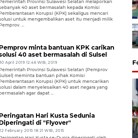
Pemerintah Provinsi Sulawesi Selatan melaporkan
sebanyak 40 aset bermasalah kepada Komisi
Pemberantasan Korupsi (KPK) sekaligus mencari
solusi untuk mengembalikan aset itu menjadi milik
Pemprov. ...
Pemprov minta bantuan KPK carikan
solusi 40 aset bermasalah di Sulsel
F
30 April 2019 12:46 WIB, 2019
Pemerintah Provinsi Sulawesi Selatan (Pemprov
Sulsel) meminta bantuan pihak Komisi
Pemberantasan Korupsi (KPK) untuk mencarikan
solusi dalam menyelesaikan 40 aset negara yang
bermasalah agar dapat ...
Peringatan Hari Kusta Sedunia
FOTO - Kirab memperingati
Diperingati di "Flyover"
HUT ke-80 Raja Keraton
22 February 2015 18:21 WIB, 2015
Yogyakarta
Peringatan Hari Kusta se-Dunia diperingati oleh