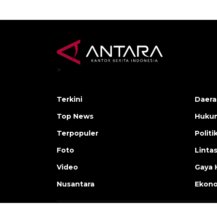
>
Terkini
Daera
Top News
Huku
Terpopuler
Politi
Foto
Linta
Video
Gaya 
Nusantara
Ekon