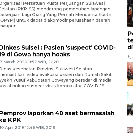
Organisasi Persatuan Kusta Perjuangan Sulawesi
Selatan (PKP-SS) mendorong pemenuhan lapangan
pekerjaan bagi Orang Yang Pernah Menderita Kusta
(OPYM) untuk dapat diakomodir perusahaan daerah
maupun ...
P
t
d
Dinkes Sulsel : Pasien 'suspect' COVID-
19 di Gowa hanya hoaks
9 j
13 March 2020 11:57 WIB, 2020
Dinas Kesehatan Provinsi Sulawesi Selatan
memastikan video evakuasi pasien dari Rumah Sakit
Syekh Yusuf Kabupaten Gowayang beredar di media
sosial bukan suspect virus korona atau COVID-19. ...
Pemprov laporkan 40 aset bermasalah
ke KPK
30 April 2019 12:46 WIB, 2019