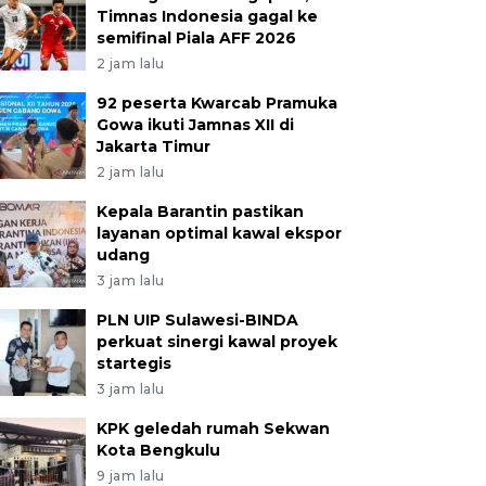
Timnas Indonesia gagal ke
semifinal Piala AFF 2026
2 jam lalu
92 peserta Kwarcab Pramuka
Gowa ikuti Jamnas XII di
Jakarta Timur
2 jam lalu
Kepala Barantin pastikan
layanan optimal kawal ekspor
udang
3 jam lalu
PLN UIP Sulawesi-BINDA
perkuat sinergi kawal proyek
startegis
3 jam lalu
KPK geledah rumah Sekwan
Kota Bengkulu
9 jam lalu