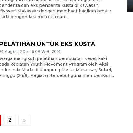
02 April 2026 12:51 WIB
penderita dan eks penderita kusta di kawasan
"flyover" Makassar dengan membagi-bagikan brosur
pada pengendara roda dua dan ...
PELATIHAN UNTUK EKS KUSTA
24 August 2014 16:09 WIB, 2014
Warga mengikuti pelatihan pembuatan keset kaki
pada kegiatan Youth Movement Program oleh Aksi
Indonesia Muda di Kampung Kusta, Makassar, Sulsel,
Minggu (24/8). Kegiatan tersebut guna memberikan ...
2
»