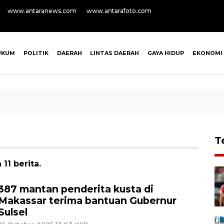
www.antaranews.com
www.antarafoto.com
UKUM
POLITIK
DAERAH
LINTAS DAERAH
GAYA HIDUP
EKONOMI
T
11 berita.
387 mantan penderita kusta di
Makassar terima bantuan Gubernur
Sulsel