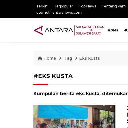
Terkini
Terpopuler
Top News
Tentang Kami
otomotif.antaranews.com
HOME
H
Home
Tag
Eks Kusta
#EKS KUSTA
Kumpulan berita eks kusta, ditemukan 