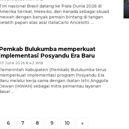
Yogyakarta
Tim nasional Brasil datang ke Piala Dunia 2026 di
02 April 2026 12:51 WIB
Amerika Serikat, Meksiko, dan Kanada sebagai skuad
mewah dengan banyak pemain bintang di tangan
pelatih papan atas asal ItaliaCarlo Ancelotti. ...
Pemkab Bulukumba memperkuat
implementasi Posyandu Era Baru
03 June 2026 8:42 WIB
Pemerintah Kabupaten (Pemkab) Bulukumba terus
memperkuat implementasi program Posyandu Era
Baru melalui kerja sama dengan Ikatan Istri Anggota
Dewan (IKWAN) sebagai mitra pemantau layanan
dasar ...
6
7
8
9
10
»