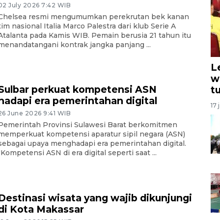
02 July 2026 7:42 WIB
Chelsea resmi mengumumkan perekrutan bek kanan
tim nasional Italia Marco Palestra dari klub Serie A
Atalanta pada Kamis WIB. Pemain berusia 21 tahun itu
menandatangani kontrak jangka panjang ...
L
w
Sulbar perkuat kompetensi ASN
t
hadapi era pemerintahan digital
17 
26 June 2026 9:41 WIB
Pemerintah Provinsi Sulawesi Barat berkomitmen
memperkuat kompetensi aparatur sipil negara (ASN)
sebagai upaya menghadapi era pemerintahan digital.
"Kompetensi ASN di era digital seperti saat ...
Destinasi wisata yang wajib dikunjungi
di Kota Makassar