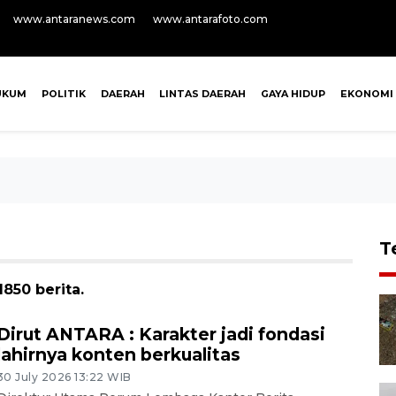
www.antaranews.com
www.antarafoto.com
UKUM
POLITIK
DAERAH
LINTAS DAERAH
GAYA HIDUP
EKONOMI
T
850 berita.
Dirut ANTARA : Karakter jadi fondasi
lahirnya konten berkualitas
30 July 2026 13:22 WIB