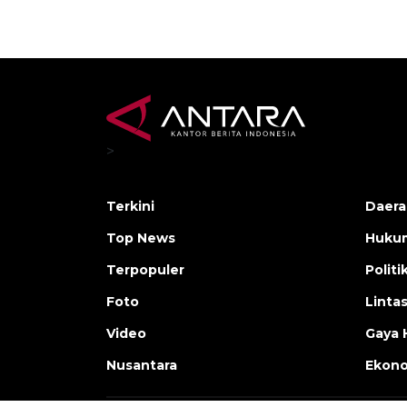
>
Terkini
Daera
Top News
Huku
Terpopuler
Politi
Foto
Linta
Video
Gaya 
Nusantara
Ekon