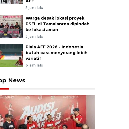
AFF
5 jam lalu
Warga desak lokasi proyek
PSEL di Tamalanrea dipindah
ke lokasi aman
5 jam lalu
Piala AFF 2026 - Indonesia
butuh cara menyerang lebih
variatif
6 jam lalu
op News