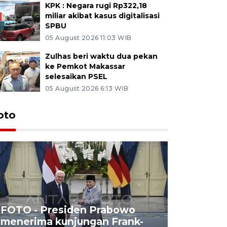
KPK : Negara rugi Rp322,18
miliar akibat kasus digitalisasi
SPBU
05 August 2026 11:03 WIB
Zulhas beri waktu dua pekan
ke Pemkot Makassar
selesaikan PSEL
05 August 2026 6:13 WIB
oto
FOTO - Presiden Prabowo
menerima kunjungan Frank-
FOTO - H