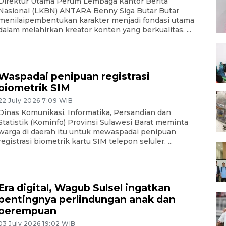
Direktur Utama Perum Lembaga Kantor Berita
Nasional (LKBN) ANTARA Benny Siga Butar Butar
menilaipembentukan karakter menjadi fondasi utama
dalam melahirkan kreator konten yang berkualitas. ...
Waspadai penipuan registrasi
biometrik SIM
22 July 2026 7:09 WIB
Dinas Komunikasi, Informatika, Persandian dan
Statistik (Kominfo) Provinsi Sulawesi Barat meminta
warga di daerah itu untuk mewaspadai penipuan
registrasi biometrik kartu SIM telepon seluler. ...
Era digital, Wagub Sulsel ingatkan
pentingnya perlindungan anak dan
perempuan
03 July 2026 19:02 WIB