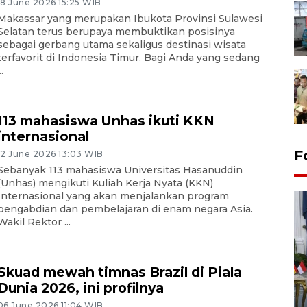
18 June 2026 15:25 WIB
Makassar yang merupakan Ibukota Provinsi Sulawesi
Selatan terus berupaya membuktikan posisinya
sebagai gerbang utama sekaligus destinasi wisata
terfavorit di Indonesia Timur. Bagi Anda yang sedang
..
113 mahasiswa Unhas ikuti KKN
internasional
F
12 June 2026 13:03 WIB
Sebanyak 113 mahasiswa Universitas Hasanuddin
(Unhas) mengikuti Kuliah Kerja Nyata (KKN)
Internasional yang akan menjalankan program
pengabdian dan pembelajaran di enam negara Asia.
Wakil Rektor ...
Skuad mewah timnas Brazil di Piala
FOTO - Kirab memperingati
Dunia 2026, ini profilnya
HUT ke-80 Raja Keraton
06 June 2026 11:04 WIB