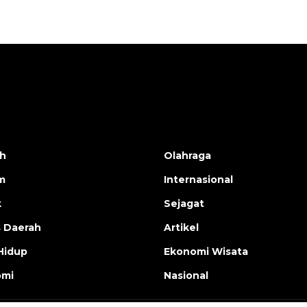
h
Olahraga
m
Internasional
k
Sejagat
s Daerah
Artikel
Hidup
Ekonomi Wisata
omi
Nasional