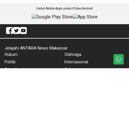
Unduh Mobile Apps untuk iOS dan Android
Jelajahi ANTARA News Makassar
Hukum
Olahraga
Politik
Internasional
Daerah
Sejagat
Lintas Daerah
Artikel
Gaya Hidup
Redaksi
Ekonomi
ANTARA Foto
Nasional
BrandA
Nusantara
RSS
Foto
Video