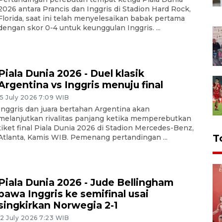
2026 antara Prancis dan Inggris di Stadion Hard Rock,
Florida, saat ini telah menyelesaikan babak pertama
dengan skor 0-4 untuk keunggulan Inggris. ...
Piala Dunia 2026 - Duel klasik
Argentina vs Inggris menuju final
15 July 2026 7:09 WIB
Inggris dan juara bertahan Argentina akan
melanjutkan rivalitas panjang ketika memperebutkan
tiket final Piala Dunia 2026 di Stadion Mercedes-Benz,
T
Atlanta, Kamis WIB. Pemenang pertandingan ...
Piala Dunia 2026 - Jude Bellingham
bawa Inggris ke semifinal usai
singkirkan Norwegia 2-1
12 July 2026 7:23 WIB