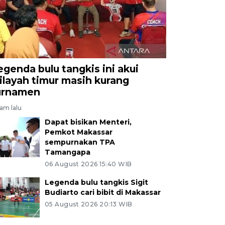
egenda bulu tangkis ini akui
ilayah timur masih kurang
urnamen
jam lalu
Dapat bisikan Menteri,
Pemkot Makassar
sempurnakan TPA
Tamangapa
06 August 2026 15:40 WIB
Legenda bulu tangkis Sigit
Budiarto cari bibit di Makassar
05 August 2026 20:13 WIB