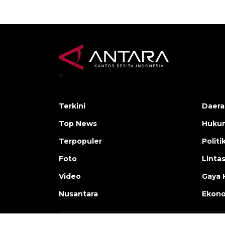
>
Terkini
Daera
Top News
Huku
Terpopuler
Politi
Foto
Linta
Video
Gaya 
Nusantara
Ekon