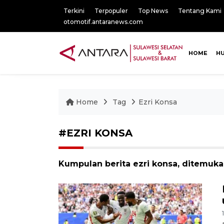
Terkini
Terpopuler
Top News
Tentang Kami
otomotif.antaranews.com
HOME
H
Home
Tag
Ezri Konsa
#EZRI KONSA
Kumpulan berita ezri konsa, ditemukan