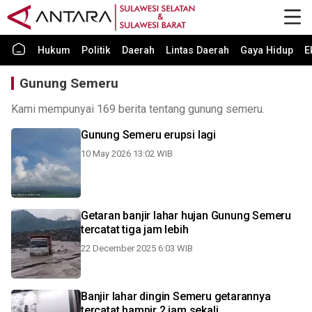
Hukum
Politik
Daerah
Lintas Daerah
Gaya Hidup
E
Gunung Semeru
Kami mempunyai 169 berita tentang gunung semeru.
Gunung Semeru erupsi lagi
10 May 2026 13:02 WIB
Getaran banjir lahar hujan Gunung Semeru
tercatat tiga jam lebih
22 December 2025 6:03 WIB
Banjir lahar dingin Semeru getarannya
tercatat hampir 2 jam sekali