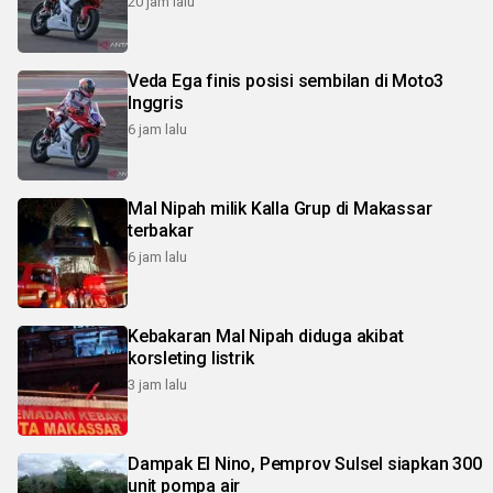
20 jam lalu
Veda Ega finis posisi sembilan di Moto3
Inggris
6 jam lalu
Mal Nipah milik Kalla Grup di Makassar
terbakar
6 jam lalu
Kebakaran Mal Nipah diduga akibat
korsleting listrik
3 jam lalu
Dampak El Nino, Pemprov Sulsel siapkan 300
unit pompa air