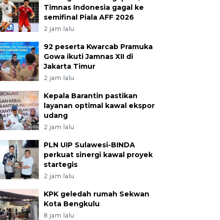
Timnas Indonesia gagal ke
semifinal Piala AFF 2026
2 jam lalu
92 peserta Kwarcab Pramuka
Gowa ikuti Jamnas XII di
Jakarta Timur
2 jam lalu
Kepala Barantin pastikan
layanan optimal kawal ekspor
udang
2 jam lalu
PLN UIP Sulawesi-BINDA
perkuat sinergi kawal proyek
startegis
2 jam lalu
KPK geledah rumah Sekwan
Kota Bengkulu
8 jam lalu