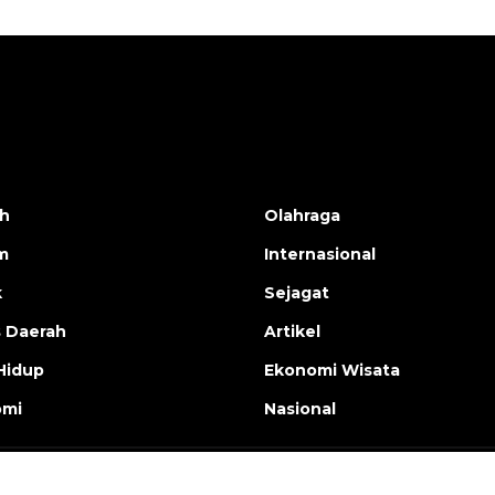
h
Olahraga
m
Internasional
k
Sejagat
s Daerah
Artikel
Hidup
Ekonomi Wisata
omi
Nasional