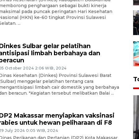
memborong penghargaan sebagai bukti kinerja
maksimal pada puncak peringatan Hari Kesehatan
Nasional (HKN) ke-60 tingkat Provinsi Sulawesi
Selatan. ...
Dinkes Sulbar gelar pelatihan
antisipasi limbah berbahaya dan
beracun
05 October 2024 2:06 WIB, 2024
Dinas Kesehatan (Dinkes) Provinsi Sulawesi Barat
T
(Sulbar) menggelar pelatihan tentang cara
mengantisipasi limbah cair domestik yang berbahaya
dan beracun. "Kegiatan tersebut melibatkan Balai ...
DP2 Makassar menyiapkan vaksinasi
rabies untuk hewan peliharaan di F8
29 July 2024 0:05 WIB, 2024
Dinas Perikanan dan Pertanian (DP2) Kota Makassar