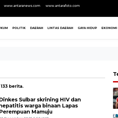
www.antaranews.com
www.antarafoto.com
UKUM
POLITIK
DAERAH
LINTAS DAERAH
GAYA HIDUP
EKONOMI
T
133 berita.
Dinkes Sulbar skrining HIV dan
hepatitis warga binaan Lapas
Perempuan Mamuju