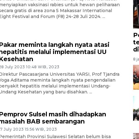
menyiapkan vaksinasi rabies untuk hewan peliharaan
secara gratis di area zona 5 Makassar International
Eight Festival and Forum (F8) 24-28 Juli 2024. ...
P
t
Pakar meminta langkah nyata atasi
d
hepatitis melalui implementasi UU
Kesehatan
8 j
28 July 2023 10:48 WIB, 2023
Direktur Pascasarjana Universitas YARSI, Prof Tjandra
Yoga Aditama meminta langkah nyata pengendalian
penyakit hepatitis melalui implementasi Undang-
Undang Kesehatan yang baru disahkan. ...
Pemprov Sulsel masih dihadapkan
masalah BAB sembarangan
17 July 2023 15:56 WIB, 2023
Pemerintah Provinsi Sulawesi Selatan belum bisa