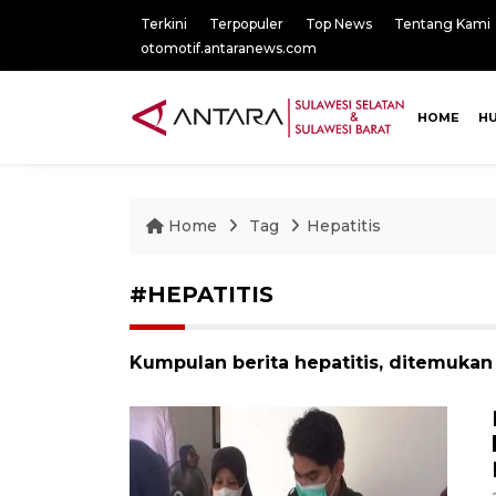
Terkini
Terpopuler
Top News
Tentang Kami
otomotif.antaranews.com
HOME
H
Home
Tag
Hepatitis
#HEPATITIS
Kumpulan berita hepatitis, ditemukan 