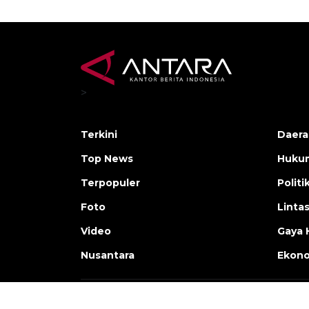
>
Terkini
Daera
Top News
Huku
Terpopuler
Politi
Foto
Linta
Video
Gaya 
Nusantara
Ekon