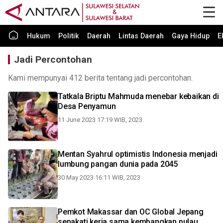
Hukum
Politik
Daerah
Lintas Daerah
Gaya Hidup
E
Jadi Percontohan
Kami mempunyai 412 berita tentang jadi percontohan.
Tatkala Briptu Mahmuda menebar kebaikan di
Desa Penyamun
11 June 2023 17:19 WIB, 2023
Mentan Syahrul optimistis Indonesia menjadi
lumbung pangan dunia pada 2045
30 May 2023 16:11 WIB, 2023
Pemkot Makassar dan OC Global Jepang
sepakati kerja sama kembangkan pulau