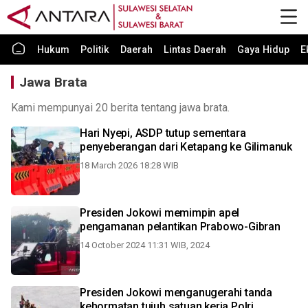
Hukum
Politik
Daerah
Lintas Daerah
Gaya Hidup
E
Jawa Brata
Kami mempunyai 20 berita tentang jawa brata.
Hari Nyepi, ASDP tutup sementara
penyeberangan dari Ketapang ke Gilimanuk
18 March 2026 18:28 WIB
Presiden Jokowi memimpin apel
pengamanan pelantikan Prabowo-Gibran
14 October 2024 11:31 WIB, 2024
Presiden Jokowi menganugerahi tanda
kehormatan tujuh satuan kerja Polri