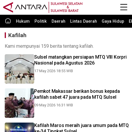
Hukum
Politik
Daerah
Lintas Daerah
Gaya Hidup
E
Kafilah
Kami mempunyai 159 berita tentang kafilah.
Sulsel matangkan persiapan MTQ VIII Korpri
Nasional pada Agustus 2026
17 May 2026 18:55 WIB
Pemkot Makassar berikan bonus kepada
kafilah sabet 47 juara pada MTQ Sulsel
09 May 2026 16:31 WIB
Kafilah Maros meraih juara umum pada MTQ
ke-34 Tingkat Sulsel