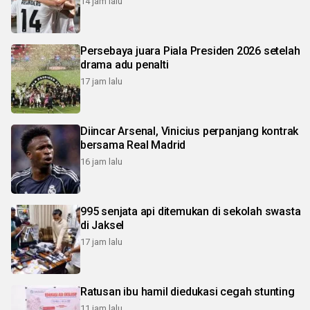
14 jam lalu
Persebaya juara Piala Presiden 2026 setelah
drama adu penalti
17 jam lalu
Diincar Arsenal, Vinicius perpanjang kontrak
bersama Real Madrid
16 jam lalu
995 senjata api ditemukan di sekolah swasta
di Jaksel
17 jam lalu
Ratusan ibu hamil diedukasi cegah stunting
11 jam lalu