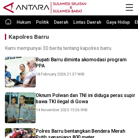
Hukum
Politik
Daerah
Lintas Daerah
Gaya Hidup
E
Kapolres Barru
Kami mempunyai 30 berita tentang kapolres barru.
Bupati Barru diminta akomodasi program
PPA
18 February 2026 21:37 WIB
Oknum Polwan dan TNI ini diduga peras supir
bawa TKI ilegal di Gowa
14 November 2025 15:26 WIB
Polres Barru bentangkan Bendera Merah
Putih sepanjang 800 meter