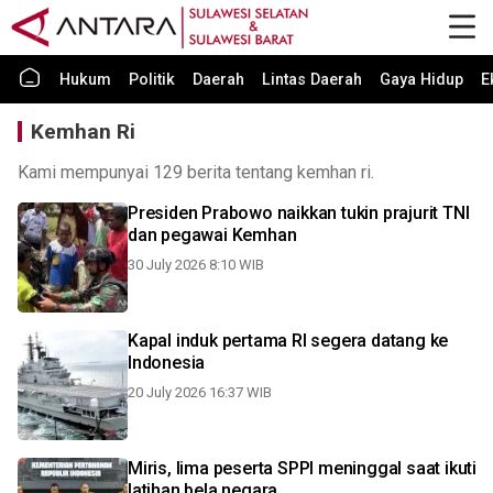
Hukum
Politik
Daerah
Lintas Daerah
Gaya Hidup
E
Kemhan Ri
Kami mempunyai 129 berita tentang kemhan ri.
Presiden Prabowo naikkan tukin prajurit TNI
dan pegawai Kemhan
30 July 2026 8:10 WIB
Kapal induk pertama RI segera datang ke
Indonesia
20 July 2026 16:37 WIB
Miris, lima peserta SPPI meninggal saat ikuti
latihan bela negara