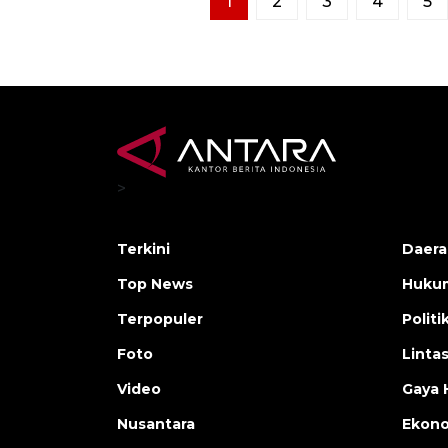
1
2
3
4
5
>
Terkini
Daera
Top News
Huku
Terpopuler
Politi
Foto
Linta
Video
Gaya 
Nusantara
Ekon