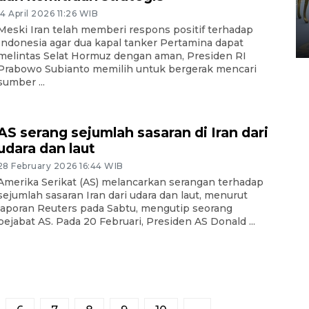
HUT ke-80 Raja Keraton
14 April 2026 11:26 WIB
Yogyakarta
Meski Iran telah memberi respons positif terhadap
02 April 2026 12:51 WIB
Indonesia agar dua kapal tanker Pertamina dapat
melintas Selat Hormuz dengan aman, Presiden RI
Prabowo Subianto memilih untuk bergerak mencari
sumber ...
AS serang sejumlah sasaran di Iran dari
udara dan laut
28 February 2026 16:44 WIB
Amerika Serikat (AS) melancarkan serangan terhadap
sejumlah sasaran Iran dari udara dan laut, menurut
laporan Reuters pada Sabtu, mengutip seorang
pejabat AS. Pada 20 Februari, Presiden AS Donald ...