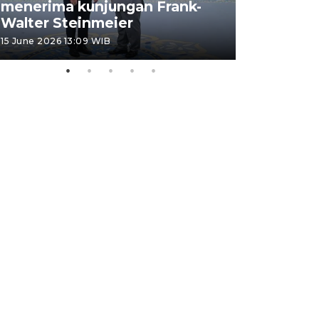
menerima kunjungan Frank-
FOTO - H
Walter Steinmeier
di Sulbar
15 June 2026 13:09 WIB
11 June 2026 1