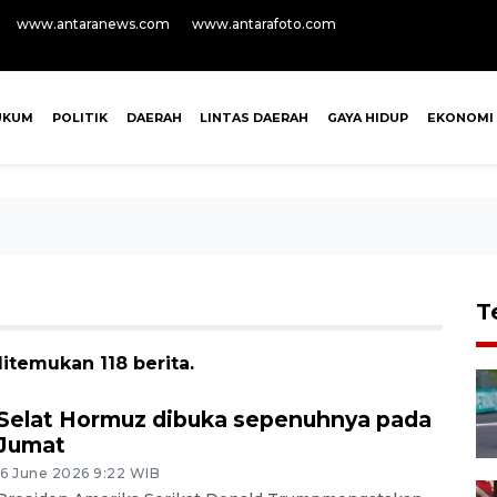
www.antaranews.com
www.antarafoto.com
UKUM
POLITIK
DAERAH
LINTAS DAERAH
GAYA HIDUP
EKONOMI
T
itemukan 118 berita.
Selat Hormuz dibuka sepenuhnya pada
Jumat
16 June 2026 9:22 WIB