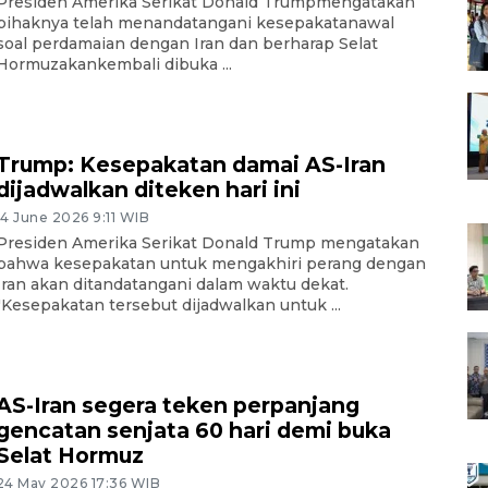
Presiden Amerika Serikat Donald Trumpmengatakan
pihaknya telah menandatangani kesepakatanawal
soal perdamaian dengan Iran dan berharap Selat
Hormuzakankembali dibuka ...
Trump: Kesepakatan damai AS-Iran
dijadwalkan diteken hari ini
14 June 2026 9:11 WIB
Presiden Amerika Serikat Donald Trump mengatakan
bahwa kesepakatan untuk mengakhiri perang dengan
Iran akan ditandatangani dalam waktu dekat.
"Kesepakatan tersebut dijadwalkan untuk ...
AS-Iran segera teken perpanjang
gencatan senjata 60 hari demi buka
Selat Hormuz
24 May 2026 17:36 WIB