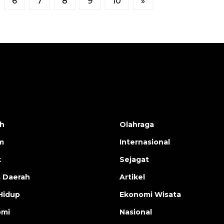
6
7
8
9
10
»
h
Olahraga
m
Internasional
k
Sejagat
s Daerah
Artikel
Hidup
Ekonomi Wisata
omi
Nasional