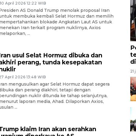
30 April 2026 12:22 WIB
Presiden AS Donald Trump menolak proposal Iran
untuk membuka kembali Selat Hormuz dan memilih
mempertahankan blokade Angkatan Laut AS untuk
menekan Iran terkait program nuklirnya, Axios
melaporkan, ...
P
t
Iran usul Selat Hormuz dibuka dan
d
akhiri perang, tunda kesepakatan
nuklir
21 
27 April 2026 13:48 WIB
Iran mengusulkan agar Selat Hormuz dapat segera
dibuka dan perang diakhiri, tetapi dengan
perundingan nuklir ditunda ke tahap selanjutnya,
menurut laporan media, Ahad. Dilaporkan Axios,
usulan ...
Trump klaim Iran akan serahkan