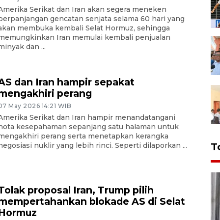
Amerika Serikat dan Iran akan segera meneken
perpanjangan gencatan senjata selama 60 hari yang
akan membuka kembali Selat Hormuz, sehingga
memungkinkan Iran memulai kembali penjualan
minyak dan ...
AS dan Iran hampir sepakat
mengakhiri perang
07 May 2026 14:21 WIB
Amerika Serikat dan Iran hampir menandatangani
nota kesepahaman sepanjang satu halaman untuk
mengakhiri perang serta menetapkan kerangka
negosiasi nuklir yang lebih rinci. Seperti dilaporkan ...
T
Tolak proposal Iran, Trump pilih
mempertahankan blokade AS di Selat
Hormuz