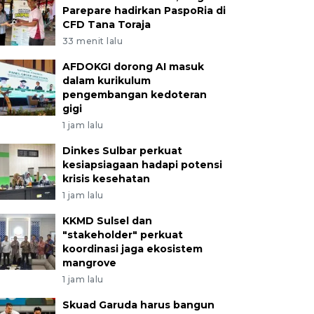
Parepare hadirkan PaspoRia di
CFD Tana Toraja
33 menit lalu
AFDOKGI dorong AI masuk
dalam kurikulum
pengembangan kedoteran
gigi
1 jam lalu
Dinkes Sulbar perkuat
kesiapsiagaan hadapi potensi
krisis kesehatan
1 jam lalu
KKMD Sulsel dan
"stakeholder" perkuat
koordinasi jaga ekosistem
mangrove
1 jam lalu
Skuad Garuda harus bangun