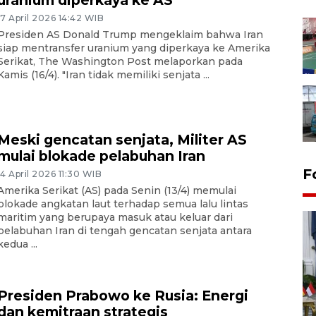
uranium diperkaya ke AS
17 April 2026 14:42 WIB
Presiden AS Donald Trump mengeklaim bahwa Iran
siap mentransfer uranium yang diperkaya ke Amerika
Serikat, The Washington Post melaporkan pada
Kamis (16/4). "Iran tidak memiliki senjata ...
Meski gencatan senjata, Militer AS
mulai blokade pelabuhan Iran
F
14 April 2026 11:30 WIB
Amerika Serikat (AS) pada Senin (13/4) memulai
blokade angkatan laut terhadap semua lalu lintas
maritim yang berupaya masuk atau keluar dari
pelabuhan Iran di tengah gencatan senjata antara
kedua ...
Presiden Prabowo ke Rusia: Energi
FOTO - Kirab memperingati
dan kemitraan strategis