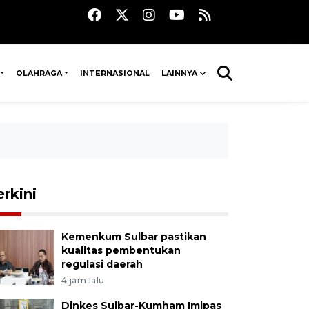
OLAHRAGA
INTERNASIONAL
LAINNYA
erkini
Kemenkum Sulbar pastikan
kualitas pembentukan
regulasi daerah
4 jam lalu
Dinkes Sulbar-Kumham Imipas