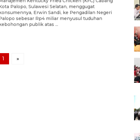
Manajemen Kentucky Fried Chicken (KFC) Cabang
Kota Palopo, Sulawesi Selatan, menggugat
konsumennya, Erwin Sandi, ke Pengadilan Negeri
Palopo sebesar Rp4 miliar menyusul tuduhan
kebohongan publik atas ...
1
»