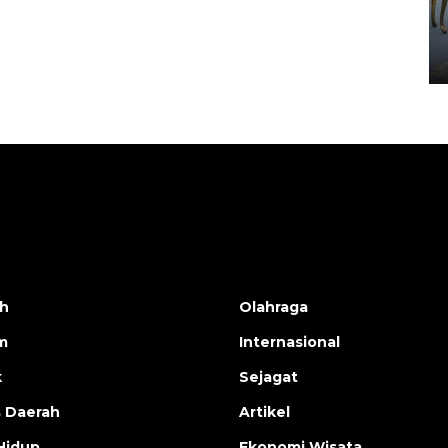
HUT ke-80 Raja Keraton
Yogyakarta
02 April 2026 12:51 WIB
h
Olahraga
m
Internasional
k
Sejagat
s Daerah
Artikel
Hidup
Ekonomi Wisata