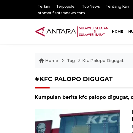
Terkini
Terpopuler
Top News
Tentang Kami
otomotif.antaranews.com
HOME
H
Home
Tag
Kfc Palopo Digugat
#KFC PALOPO DIGUGAT
Kumpulan berita kfc palopo digugat, d