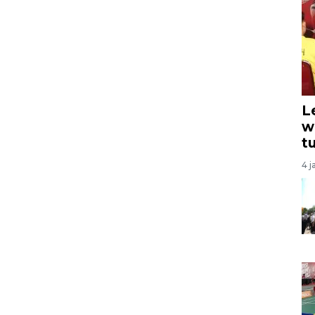
L
w
t
4 j