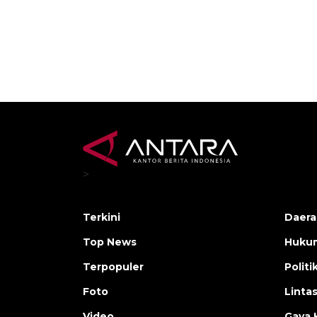
>
Terkini
Daera
Top News
Huku
Terpopuler
Politi
Foto
Linta
Video
Gaya 