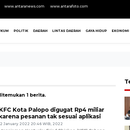
www.antaranews.com
www.antarafoto.com
UKUM
POLITIK
DAERAH
LINTAS DAERAH
GAYA HIDUP
EKONOMI
T
itemukan 1 berita.
KFC Kota Palopo digugat Rp4 miliar
karena pesanan tak sesuai aplikasi
12 January 2022 20:46 WIB, 2022