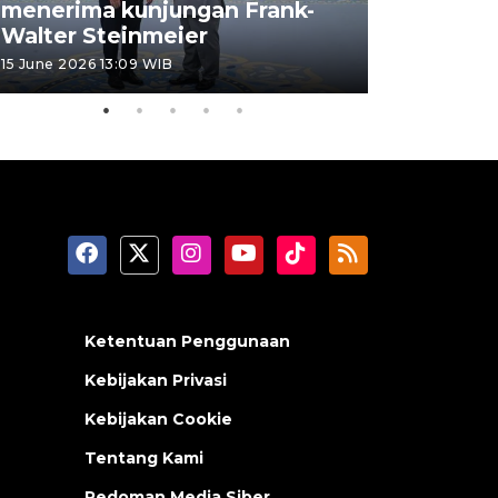
menerima kunjungan Frank-
FOTO - H
Walter Steinmeier
di Sulbar
15 June 2026 13:09 WIB
11 June 2026 1
Ketentuan Penggunaan
Kebijakan Privasi
Kebijakan Cookie
Tentang Kami
Pedoman Media Siber