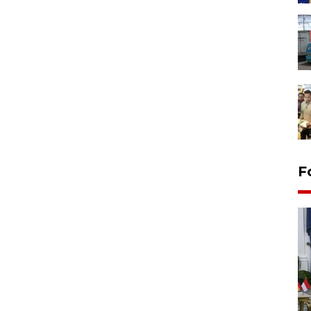
F
FOTO - Kirab memperingati