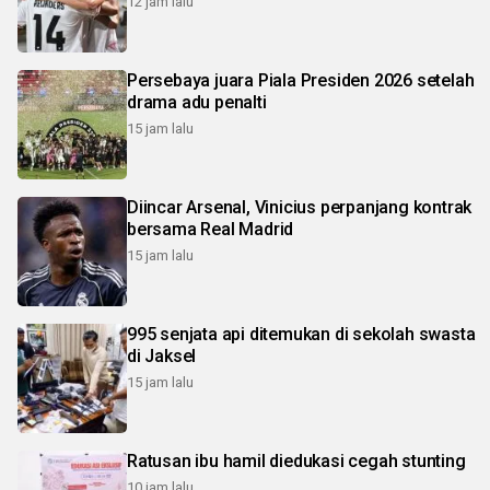
12 jam lalu
Persebaya juara Piala Presiden 2026 setelah
drama adu penalti
15 jam lalu
Diincar Arsenal, Vinicius perpanjang kontrak
bersama Real Madrid
15 jam lalu
995 senjata api ditemukan di sekolah swasta
di Jaksel
15 jam lalu
Ratusan ibu hamil diedukasi cegah stunting
10 jam lalu