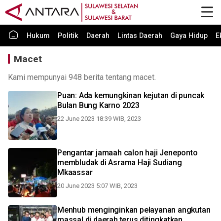
Hukum
Politik
Daerah
Lintas Daerah
Gaya Hidup
E
Macet
Kami mempunyai 948 berita tentang macet.
Puan: Ada kemungkinan kejutan di puncak
Bulan Bung Karno 2023
22 June 2023 18:39 WIB, 2023
Pengantar jamaah calon haji Jeneponto
membludak di Asrama Haji Sudiang
Mkaassar
20 June 2023 5:07 WIB, 2023
Menhub menginginkan pelayanan angkutan
massal di daerah terus ditingkatkan