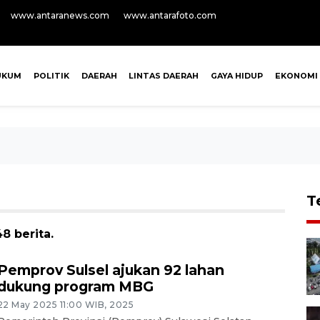
www.antaranews.com
www.antarafoto.com
UKUM
POLITIK
DAERAH
LINTAS DAERAH
GAYA HIDUP
EKONOMI
T
8 berita.
Pemprov Sulsel ajukan 92 lahan
dukung program MBG
22 May 2025 11:00 WIB, 2025