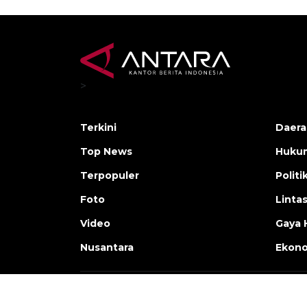
>
Terkini
Daera
Top News
Huku
Terpopuler
Politi
Foto
Linta
Video
Gaya 
Nusantara
Ekon
Copyright © ANTARA