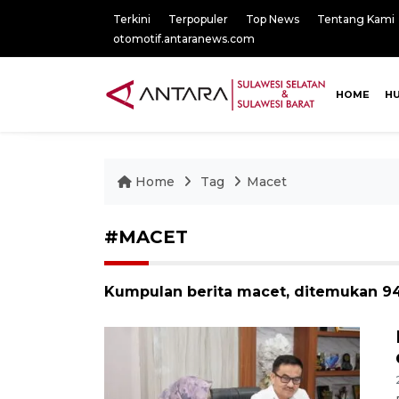
Terkini
Terpopuler
Top News
Tentang Kami
otomotif.antaranews.com
HOME
H
Home
Tag
Macet
#MACET
Kumpulan berita macet, ditemukan 94