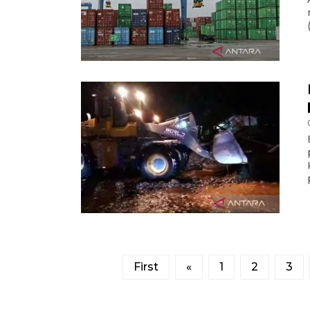
First
«
1
2
3