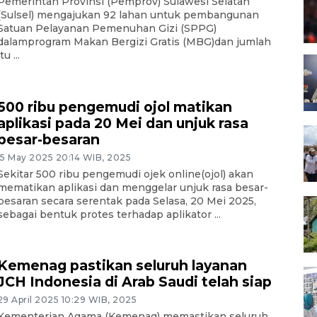
Pemerintah Provinsi (Pemprov) Sulawesi Selatan
(Sulsel) mengajukan 92 lahan untuk pembangunan
Satuan Pelayanan Pemenuhan Gizi (SPPG)
dalamprogram Makan Bergizi Gratis (MBG)dan jumlah
itu ...
500 ribu pengemudi ojol matikan
aplikasi pada 20 Mei dan unjuk rasa
besar-besaran
15 May 2025 20:14 WIB, 2025
Sekitar 500 ribu pengemudi ojek online(ojol) akan
mematikan aplikasi dan menggelar unjuk rasa besar-
besaran secara serentak pada Selasa, 20 Mei 2025,
sebagai bentuk protes terhadap aplikator ...
Kemenag pastikan seluruh layanan
JCH Indonesia di Arab Saudi telah siap
29 April 2025 10:29 WIB, 2025
Kementerian Agama (Kemenag) memastikan seluruh