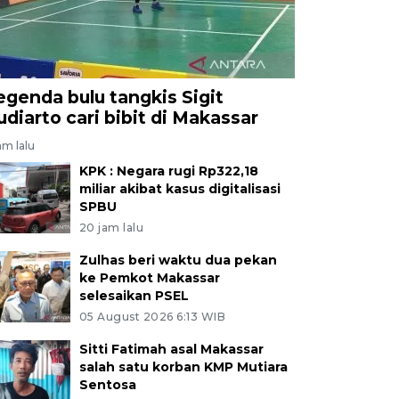
egenda bulu tangkis Sigit
udiarto cari bibit di Makassar
jam lalu
KPK : Negara rugi Rp322,18
miliar akibat kasus digitalisasi
SPBU
20 jam lalu
Zulhas beri waktu dua pekan
ke Pemkot Makassar
selesaikan PSEL
05 August 2026 6:13 WIB
Sitti Fatimah asal Makassar
salah satu korban KMP Mutiara
Sentosa