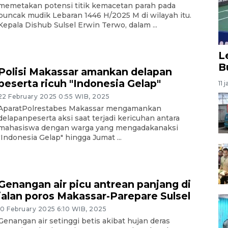
memetakan potensi titik kemacetan parah pada
puncak mudik Lebaran 1446 H/2025 M di wilayah itu.
Kepala Dishub Sulsel Erwin Terwo, dalam ...
L
B
Polisi Makassar amankan delapan
peserta ricuh "Indonesia Gelap"
11 
22 February 2025 0:55 WIB, 2025
AparatPolrestabes Makassar mengamankan
delapanpeserta aksi saat terjadi kericuhan antara
mahasiswa dengan warga yang mengadakanaksi
"Indonesia Gelap" hingga Jumat ...
Genangan air picu antrean panjang di
jalan poros Makassar-Parepare Sulsel
10 February 2025 6:10 WIB, 2025
Genangan air setinggi betis akibat hujan deras