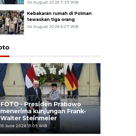
04 August 2026 7:39 WIB
Kebakaran rumah di Polman
tewaskan tiga orang
04 August 2026 6:07 WIB
oto
FOTO - Presiden Prabowo
menerima kunjungan Frank-
FOTO - H
Walter Steinmeier
di Sulbar
15 June 2026 13:09 WIB
11 June 2026 1