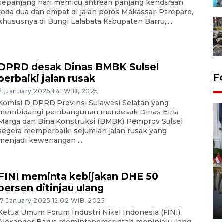
sepanjang hari memicu antrean panjang kendaraan
roda dua dan empat di jalan poros Makassar-Parepare,
khususnya di Bungi Lalabata Kabupaten Barru, ...
DPRD desak Dinas BMBK Sulsel
F
perbaiki jalan rusak
21 January 2025 1:41 WIB, 2025
Komisi D DPRD Provinsi Sulawesi Selatan yang
membidangi pembangunan mendesak Dinas Bina
Marga dan Bina Konstruksi (BMBK) Pemprov Sulsel
segera memperbaiki sejumlah jalan rusak yang
menjadi kewenangan ...
FOTO - Kirab memperingati
FINI meminta kebijakan DHE 50
HUT ke-80 Raja Keraton
persen ditinjau ulang
Yogyakarta
17 January 2025 12:02 WIB, 2025
02 April 2026 12:51 WIB
Ketua Umum Forum Industri Nikel Indonesia (FINI)
Alexander Barus memintapemerintah meninjau ulang