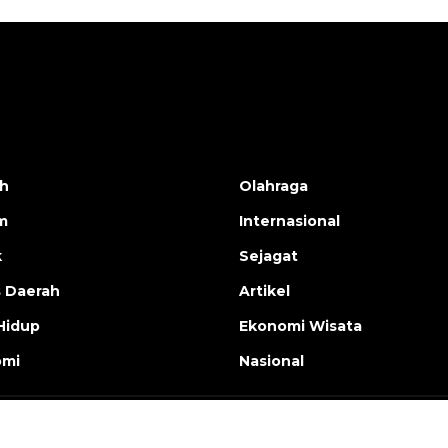
h
Olahraga
m
Internasional
k
Sejagat
s Daerah
Artikel
Hidup
Ekonomi Wisata
omi
Nasional