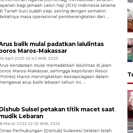
layanan bagi jamaah calon haji (JCH) Indonesia selama
di Tanah Suci sudah siap, seiring dengan semakin
dekatnya masa operasional pemberangkatan dari ...
Arus balik mulai padatkan lalulintas
poros Maros-Makassar
06 April 2025 22:42 WIB, 2025
Arus kendaraan mulai memadatkan lalulintas di jalan
poros Maros-Makassar, sehingga Kepolisian Resor
T
(Polres) Maros meningkatkan kesiapsiagaan dalam
mengawal arus balik lebaran tahun ini. ...
Dishub Sulsel petakan titik macet saat
mudik Lebaran
18 March 2025 22:25 WIB, 2025
Dinas Perhubungan (Dishub) Sulawesi Selatan telah