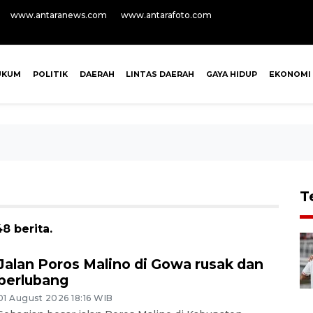
www.antaranews.com
www.antarafoto.com
UKUM
POLITIK
DAERAH
LINTAS DAERAH
GAYA HIDUP
EKONOMI
T
8 berita.
Jalan Poros Malino di Gowa rusak dan
berlubang
01 August 2026 18:16 WIB