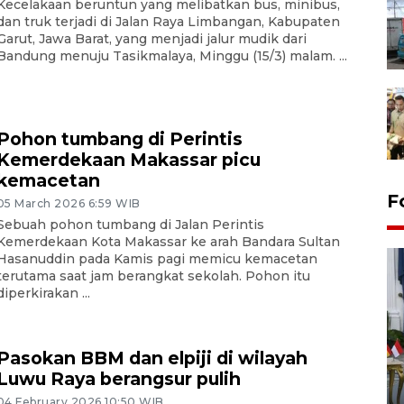
Kecelakaan beruntun yang melibatkan bus, minibus,
dan truk terjadi di Jalan Raya Limbangan, Kabupaten
Garut, Jawa Barat, yang menjadi jalur mudik dari
Bandung menuju Tasikmalaya, Minggu (15/3) malam. ...
Pohon tumbang di Perintis
Kemerdekaan Makassar picu
kemacetan
F
05 March 2026 6:59 WIB
Sebuah pohon tumbang di Jalan Perintis
Kemerdekaan Kota Makassar ke arah Bandara Sultan
Hasanuddin pada Kamis pagi memicu kemacetan
terutama saat jam berangkat sekolah. Pohon itu
diperkirakan ...
Pasokan BBM dan elpiji di wilayah
FOTO - Kirab memperingati
Luwu Raya berangsur pulih
HUT ke-80 Raja Keraton
04 February 2026 10:50 WIB