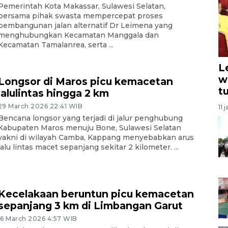
Pemerintah Kota Makassar, Sulawesi Selatan,
bersama pihak swasta mempercepat proses
pembangunan jalan alternatif Dr Leimena yang
menghubungkan Kecamatan Manggala dan
Kecamatan Tamalanrea, serta ...
L
w
Longsor di Maros picu kemacetan
t
lalulintas hingga 2 km
29 March 2026 22:41 WIB
11 
Bencana longsor yang terjadi di jalur penghubung
Kabupaten Maros menuju Bone, Sulawesi Selatan
yakni di wilayah Camba, Kappang menyebabkan arus
lalu lintas macet sepanjang sekitar 2 kilometer. ...
Kecelakaan beruntun picu kemacetan
sepanjang 3 km di Limbangan Garut
16 March 2026 4:57 WIB