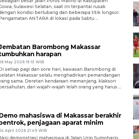
Sebagian besar jalan Poros Malino di Kabupaten
Gowa, Sulawesi Selatan, saat ini terpantai rusak
dengan kondisi berlubang dan beberapa titik longsor.
Pengamatan ANTARA di lokasi pada Sabtu ...
Jembatan Barombong Makassar
tumbuhkan harapan
26 May 2026 19:15 WIB
Di setiap pagi dan sore hari, kawasan Barombong di
selatan Makassar selalu menghadirkan pemandangan
yang sama. Deretan kendaraan memanjang, klakson
bersahutan, dan wajah-wajah lelah orang yang harus ...
Demo mahasiswa di Makassar berakhir
bentrok, penjagaan aparat minim
24 April 2026 21:49 WIB
Aksi demonstrasi mahasiswa di Jalan Urip Sumoharjo,