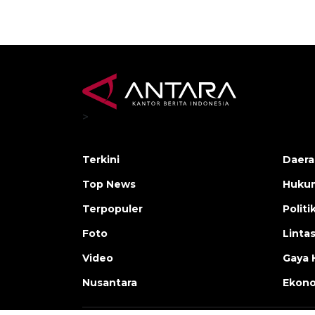
>
Terkini
Daera
Top News
Huku
Terpopuler
Politi
Foto
Linta
Video
Gaya 
Nusantara
Ekon