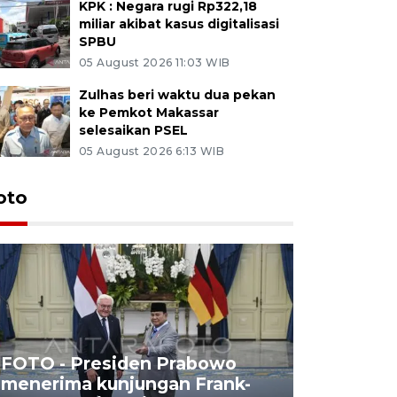
KPK : Negara rugi Rp322,18
miliar akibat kasus digitalisasi
SPBU
05 August 2026 11:03 WIB
Zulhas beri waktu dua pekan
ke Pemkot Makassar
selesaikan PSEL
05 August 2026 6:13 WIB
oto
FOTO - Presiden Prabowo
menerima kunjungan Frank-
FOTO - H