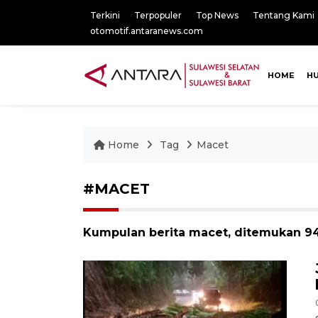
Terkini
Terpopuler
Top News
Tentang Kami
otomotif.antaranews.com
HOME
H
Home
Tag
Macet
#MACET
Kumpulan berita macet, ditemukan 94