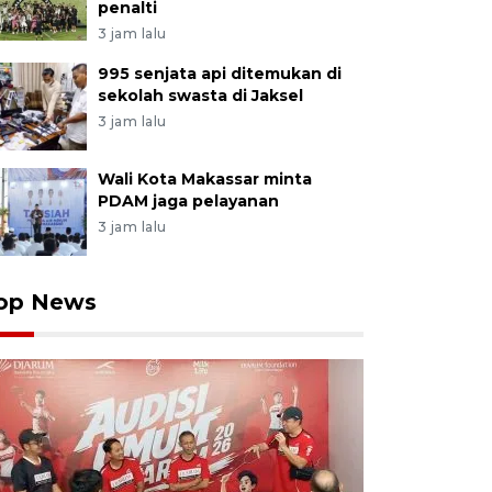
penalti
3 jam lalu
995 senjata api ditemukan di
sekolah swasta di Jaksel
3 jam lalu
Wali Kota Makassar minta
PDAM jaga pelayanan
3 jam lalu
op News