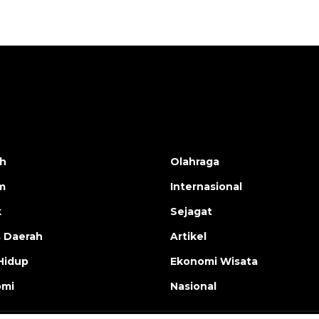
h
Olahraga
m
Internasional
k
Sejagat
s Daerah
Artikel
Hidup
Ekonomi Wisata
omi
Nasional