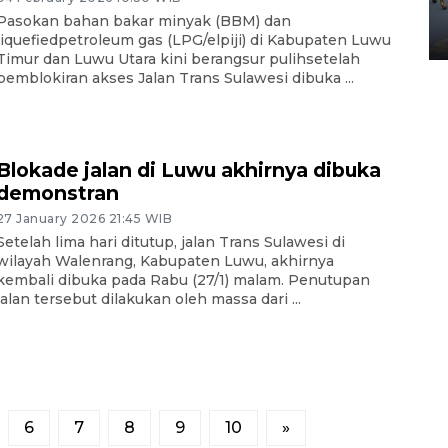
Yogyakarta
Pasokan bahan bakar minyak (BBM) dan
02 April 2026 12:51 WIB
liquefiedpetroleum gas (LPG/elpiji) di Kabupaten Luwu
Timur dan Luwu Utara kini berangsur pulihsetelah
pemblokiran akses Jalan Trans Sulawesi dibuka ...
Blokade jalan di Luwu akhirnya dibuka
demonstran
27 January 2026 21:45 WIB
Setelah lima hari ditutup, jalan Trans Sulawesi di
wilayah Walenrang, Kabupaten Luwu, akhirnya
kembali dibuka pada Rabu (27/1) malam. Penutupan
jalan tersebut dilakukan oleh massa dari ...
6
7
8
9
10
»