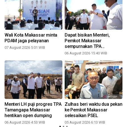
Wali Kota Makassar minta
Dapat bisikan Menteri,
PDAM jaga pelayanan
Pemkot Makassar
sempurnakan TPA
07 August 2026 5:01 WIB
Tamangapa
06 August 2026 15:40 WIB
Menteri LH puji progres TPA
Zulhas beri waktu dua pekan
Tamangapa Makassar
ke Pemkot Makassar
hentikan open dumping
selesaikan PSEL
06 August 2026 4:53 WIB
05 August 2026 6:13 WIB