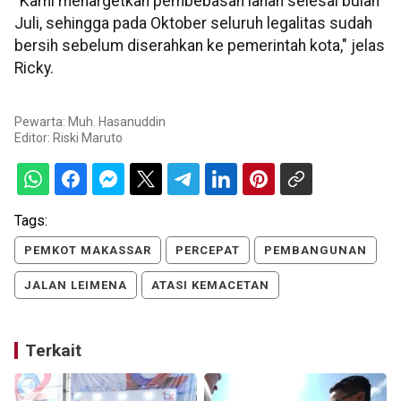
"Kami menargetkan pembebasan lahan selesai bulan
Juli, sehingga pada Oktober seluruh legalitas sudah
bersih sebelum diserahkan ke pemerintah kota," jelas
Ricky.
Pewarta: Muh. Hasanuddin
Editor:
Riski Maruto
Tags:
PEMKOT MAKASSAR
PERCEPAT
PEMBANGUNAN
JALAN LEIMENA
ATASI KEMACETAN
Terkait